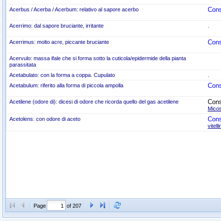
Cons
Acerbus / Acerba / Acerbum: relativo al sapore acerbo
Acerrimo: dal sapore bruciante, irritante
.
Cons
Acerrimus: molto acre, piccante bruciante
Acervulo: massa ifale che si forma sotto la cuticola/epidermide della pianta
parassitata
Acetabulato: con la forma a coppa. Cupulato
.
Cons
Acetabulum: riferito alla forma di piccola ampolla
Cons
Acetilene (odore di): dicesi di odore che ricorda quello del gas acetilene
Micos
Cons
Acetolens: con odore di aceto
vitell
Page
of 207