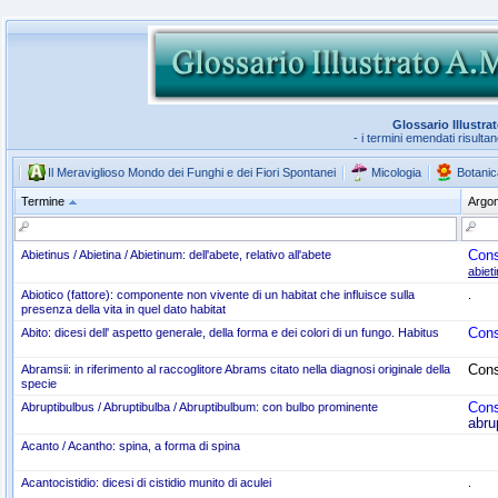
Glossario Illustra
- i termini emendati risulta
Il Meraviglioso Mondo dei Funghi e dei Fiori Spontanei
Micologia
Botanic
Termine
Argo
Cons
Abietinus / Abietina / Abietinum: dell'abete, relativo all'abete
abiet
Abiotico (fattore): componente non vivente di un habitat che influisce sulla
.
presenza della vita in quel dato habitat
Cons
Abito: dicesi dell' aspetto generale, della forma e dei colori di un fungo. Habitus
Cons
Abramsii: in riferimento al raccoglitore Abrams citato nella diagnosi originale della
specie
Cons
Abruptibulbus / Abruptibulba / Abruptibulbum: con bulbo prominente
abru
Acanto / Acantho: spina, a forma di spina
Acantocistidio: dicesi di cistidio munito di aculei
.