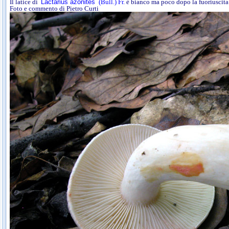
Il latice di
Lactarius azonites
(Bull.) Fr.
è bianco ma poco dopo la fuoriuscita 
Foto e commento di Pietro Curti