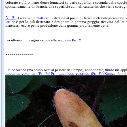
colorate e più o meno dense formatesi su varie superfici a seconda della specie
spontaneamente; in Francia una superficie con tali caratteristiche viene coreog
N. B.
La variante “
lattice
” utilizzata al posto di latice è etimologicamente s
lattice
è per lo più destinato a designare la gomma greggia, ricavata dal lati
materassi, ecc. o per la produzione della gomma propriamente detta.
Per ulteriori immagini vedere alla seguente
.
Pag. 2
**************
Latice bianco (ma bruno-ocra al passare del tempo), abbondante, fluido ma appi
Lactarius volemus
(Fr. : Fr.) Fr. =
Lactifluus volemus
(Fr. : Fr.) Kuntze
; foto 