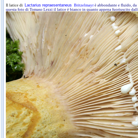
Il latice di
Lactarius repraesentaneus
Britzelmayr
è abbondante e fluido, d
questa foto di Tomaso Lezzi il latice è bianco in quanto appena fuoriuscito dall