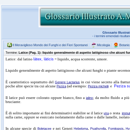
Glossario Illustra
- i termini emendati risulta
Il Meraviglioso Mondo dei Funghi e dei Fiori Spontanei
Micologia
Botanic
Termine:
Latice (Pag. 1): liquido generalmente di aspetto lattiginoso che alcuni fu
Latice: dal latino
làtex
,
làticis
= liquido, acqua scorrente, umore.
Liquido generalmente di aspetto lattiginoso che alcuni funghi o piante secerno
È caratteristico soprattutto del
in cui viene secreto alla frattu
Genere
Lactarius
poche altre specie tra cui alcune
(ad esempio:
e
Peziza s
Peziza
Peziza michelii
Il latice può essere colorato oppure bianco, fino a
; da molto fluido a p
ialino
bruciante.
È di solito importante ai fini determinativi stabilire se il latice
o resta
vira
immut
sulla carne, oppure se essiccato isolatamente dalla carne o dalle lamelle, isolato 
In alcune specie di
e nei Generi
,
,
,
Boletacee
Hebeloma
Psathyrella
Fomitopsis
Hy