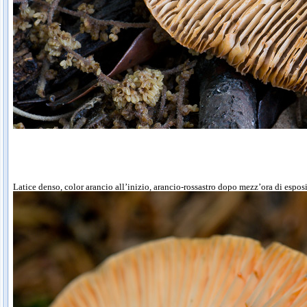
Latice denso, color arancio all’inizio, arancio-rossastro dopo mezz’ora di esposi