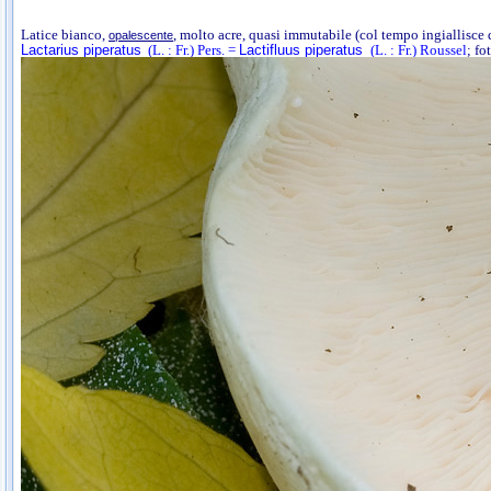
Latice bianco,
, molto acre, quasi immutabile (col tempo ingiallisce
opalescente
Lactarius piperatus
(L. : Fr.) Pers. =
Lactifluus piperatus
(L. : Fr.) Roussel
; fo