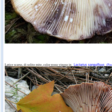
Latice scarso, di solito mite, color rosso vinoso in
Lactarius sanguifluus
(Pau