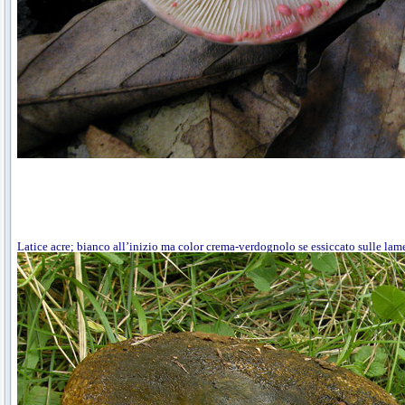
Latice acre; bianco all’inizio ma color crema-verdognolo se essiccato sulle lam