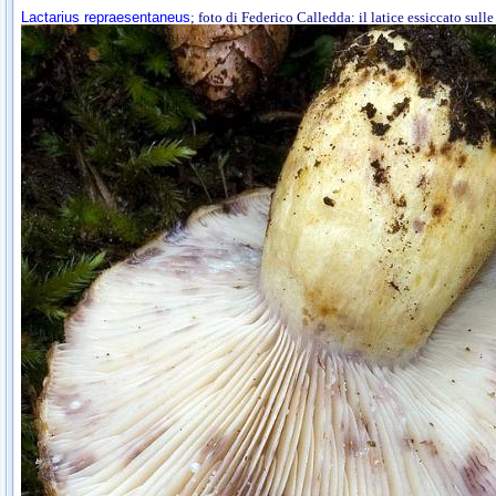
Lactarius repraesentaneus
; foto di Federico Calledda: il latice essiccato sull