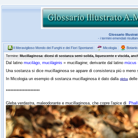
Glossario Illustra
- i termini emendati risulta
Il Meraviglioso Mondo dei Funghi e dei Fiori Spontanei
Micologia
Botanic
Termine:
Mucillaginosa: dicesi di sostanza semi-solida, liquescente e viscida, an
Dal latino
mucilàgo, mucilàginis
= mucillagine; derivante dal latino
mùcus
Una sostanza si dice mucillaginosa se appare di consistenza più o meno s
In Micologia un esempio di sostanza mucillaginosa è dato dalla
dell
gleba
**********************
Gleba verdastra, maleodorante e mucillaginosa, che copre l'apice di
Phal