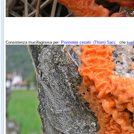
Consistenza mucillaginosa per
Pionnotes cesatii
(Thüm) Sacc.
che
frutti