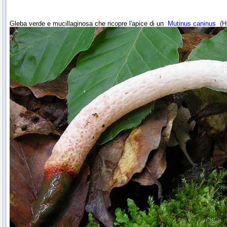
Gleba verde e mucillaginosa che ricopre l'apice di un
Mutinus caninus
(Hu