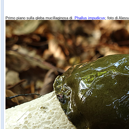
Primo piano sulla gleba mucillaginosa di
Phallus impudicus
; foto di Ales