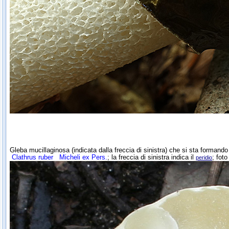
Gleba mucillaginosa (indicata dalla freccia di sinistra) che si sta formando 
Clathrus ruber
Micheli ex Pers.
; la freccia di sinistra indica il
; fot
peridio