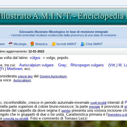
Glossario Illustrato Micologico in fase di revisione integrale
- i termini emendati risultano evidenziati dalla presenza di una data di revisione -
anei
Micologia
Botanica
Iscriviti AMINT
Chat AMINT
ltimo aggiornamento:
12-01-2022
a volta dal latino
vùlgus
= volgo, popolo.
ie, tra cui:
Auriscalpium vulgare
Gray;
Rhizopogon vulgaris
(Vitt.) M. 
r.) Miettinen
; ecc.
onsiderata
del
.
specie tipo
Genere Aurisclpium
alla voce
.
Auriscalpium
o, inconfondibile, cresce in periodo autunnale-invernale
interrati di
P
sugli strobili
nella parte superiore di colore bruno-rossicce; la parte
è provvista di
imeniale
id
aterale del cappello da dove origina il
presenta una vistosa incisione ch
gambo
olo che in gruppetti di due o tre unità. Caratteristica primaria è l'
imenoforo a id
la
. Foto e commento di Tomaso Lezzi
crescita su strobili