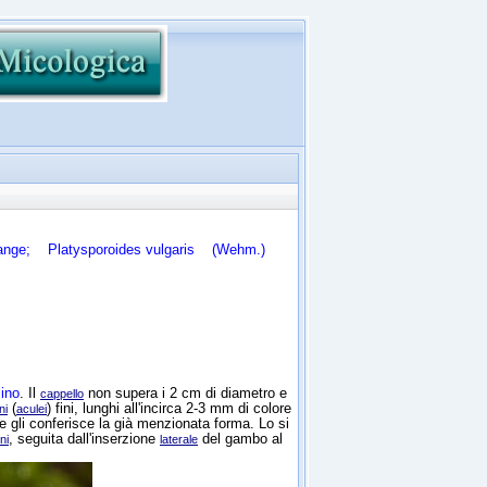
Lange;
Platysporoides vulgaris
(Wehm.)
ino
. Il
non supera i 2 cm di diametro e
cappello
(
) fini, lunghi all'incirca 2-3 mm di colore
ni
aculei
e gli conferisce la già menzionata forma. Lo si
, seguita dall'inserzione
del gambo al
ni
laterale