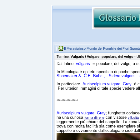
Il Meraviglioso Mondo dei Funghi e dei Fiori Spont
Termine:
Vulgaris / Vulgare: popolare, del volgo
- U
Dal latino
vùlgaris
= popolare, del volgo; a su
In Micologia è epiteto specifico di poche spec
Shoemaker & C.E. Babc.;
Sidera vulgaris
(F
In particolare
Auriscalpium vulgare
Gray
è c
Per ulteriori immagini di tale specie vedere 
*****************
Auriscalpium vulgare
Gray
; funghetto coriace
ha una curiosa
con vistose
forma di rene
villosità
leggermente più chiare del cappello. La zona l
trova con molta facilità sia come esemplare sing
cappello e ovviamente dall'ecologia e cioè dal