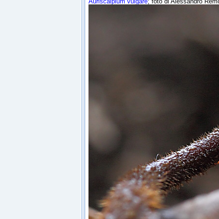
Auriscalpium vulgare
; foto di Alessandro Remo