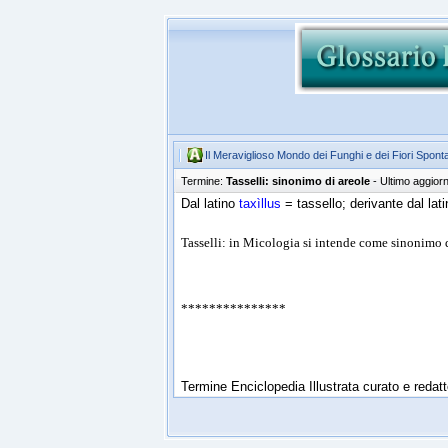
Il Meraviglioso Mondo dei Funghi e dei Fiori Spont
Termine:
Tasselli: sinonimo di areole
- Ultimo aggio
Dal latino
taxìllus
= tassello; derivante dal lat
Tasselli: in Micologia si intende come sinonimo 
***************
Termine Enciclopedia Illustrata curato e reda