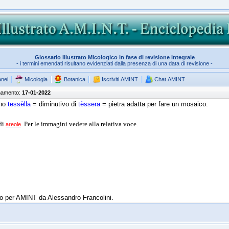
Glossario Illustrato Micologico in fase di revisione integrale
- i termini emendati risultano evidenziati dalla presenza di una data di revisione -
anei
Micologia
Botanica
Iscriviti AMINT
Chat AMINT
rnamento:
17-01-2022
ino
tessèlla
= diminutivo di
tèssera
= pietra adatta per fare un mosaico.
di
. Per le immagini vedere alla relativa voce.
areole
tto per AMINT da Alessandro Francolini.