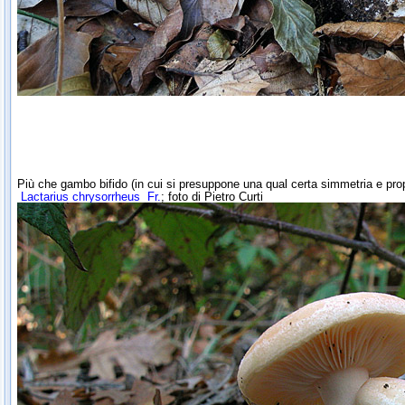
Più che gambo bifido (in cui si presuppone una qual certa simmetria e propo
Lactarius chrysorrheus
Fr.
; foto di Pietro Curti