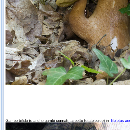
Gambo bifido (o anche gambi connati; aspetto teratologico) in
Boletus aes