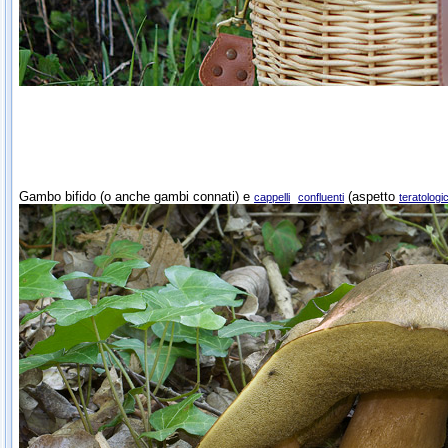
Gambo bifido (o anche gambi connati) e
(aspetto
cappelli
confluenti
teratologi