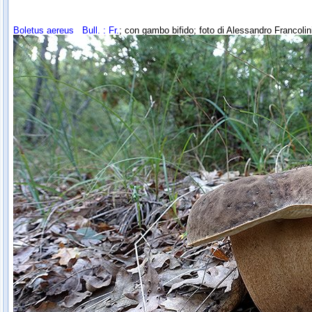
Boletus aereus
Bull. : Fr.
; con gambo
bifido
; foto di Alessandro Francolin