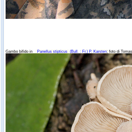
Gambo bifido in
Panellus stipticus
(Bull. : Fr.) P. Karsten
; foto di Toma