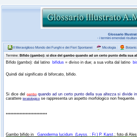
Glossario Illustra
- i termini emendati risulta
Il Meraviglioso Mondo dei Funghi e dei Fiori Spontanei
Micologia
Botanic
Termine:
Bifido (gambo): si dice del gambo quando ad un certo punto della sua alt
Bifido (gambo): dal latino
bifidus
= diviso in due; a sua volta dal latino
bi
Quindi dal significato di biforcato, bifido.
Si dice del
quando
ad un certo punto della sua altezza si divide 
gambo
carattere
se rappresenta un aspetto morfologico non frequente.
teratologico
***************************
Gambo bifido in
Ganoderma lucidum
(Leyss. : Fr.) P. Karst.
; foto di Ale