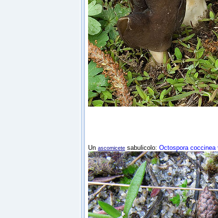
Un
sabulicolo:
Octospora coccinea
ascomicete