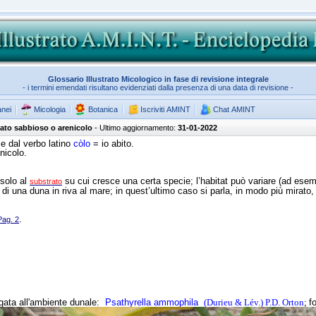
Glossario Illustrato Micologico in fase di revisione integrale
- i termini emendati risultano evidenziati dalla presenza di una data di revisione -
anei
Micologia
Botanica
Iscriviti AMINT
Chat AMINT
rato sabbioso o arenicolo
- Ultimo aggiornamento:
31-01-2022
 e dal verbo latino
còlo
= io abito.
nicolo.
 solo al
su cui cresce una certa specie; l’habitat può variare (ad esem
substrato
 di una duna in riva al mare; in quest’ultimo caso si parla, in modo più mirato
.
Pag. 2
egata all'ambiente dunale:
Ps
athyrella ammophila
(Durieu & Lév.) P.D. Orton
;
f