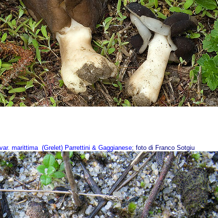
var.
marittima
(Grelet) Parrettini & Gaggianese
; foto di Franco Sotgiu