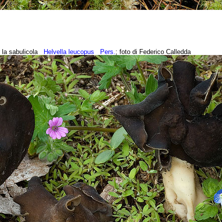
r la sabulicola
Helvella leucopus
Pers.
; foto di Federico Calledda