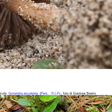
licola
Gyromitra esculenta
(Pers. : Fr.) Fr.
; foto di Gianluigi Boerio