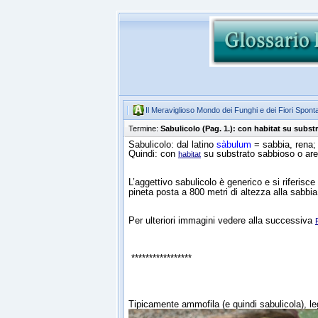
Il Meraviglioso Mondo dei Funghi e dei Fiori Spont
Termine:
Sabulicolo (Pag. 1.): con habitat su subst
Sabulicolo: dal latino
sàbulum
= sabbia, rena;
Quindi: con
su substrato sabbioso o are
habitat
L’aggettivo sabulicolo è generico e si riferisce
pineta posta a 800 metri di altezza alla sabbia
Per ulteriori immagini vedere alla successiva
*****************
Tipicamente ammofila (e quindi sabulicola), l