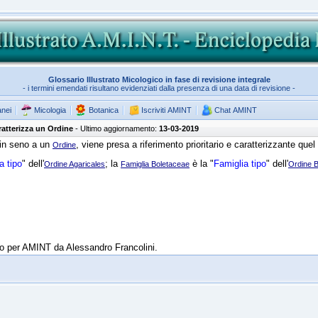
Glossario Illustrato Micologico in fase di revisione integrale
- i termini emendati risultano evidenziati dalla presenza di una data di revisione -
anei
Micologia
Botanica
Iscriviti AMINT
Chat AMINT
ratterizza un Ordine
- Ultimo aggiornamento:
13-03-2019
in seno a un
, viene presa a riferimento prioritario e caratterizzante quel
Ordine
a tipo
" dell'
; la
è la "
Famiglia tipo
" dell'
Ordine Agaricales
Famiglia Boletaceae
Ordine B
tto per AMINT da Alessandro Francolini.