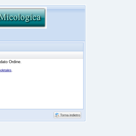
 dato Ordine.
.
oletales
Torna indietro