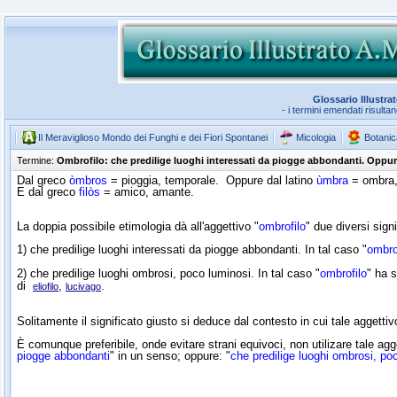
Glossario Illustra
- i termini emendati risulta
Il Meraviglioso Mondo dei Funghi e dei Fiori Spontanei
Micologia
Botanic
Termine:
Ombrofilo: che predilige luoghi interessati da piogge abbondanti. Oppur
Dal greco
òmbros
= pioggia, temporale. Oppure dal latino
ùmbra
= ombra, 
E dal greco
filòs
= amico, amante.
La doppia possibile etimologia dà all'aggettivo "
ombrofilo
" due diversi signi
1) che predilige luoghi interessati da piogge abbondanti. In tal caso "
ombro
2) che predilige luoghi ombrosi, poco luminosi. In tal caso "
ombrofilo
" ha s
di
,
.
eliofilo
lucivago
Solitamente il significato giusto si deduce dal contesto in cui tale aggettiv
È comunque preferibile, onde evitare strani equivoci, non utilizare tale agge
piogge abbondanti
" in un senso; oppure: "
che predilige luoghi ombrosi, po