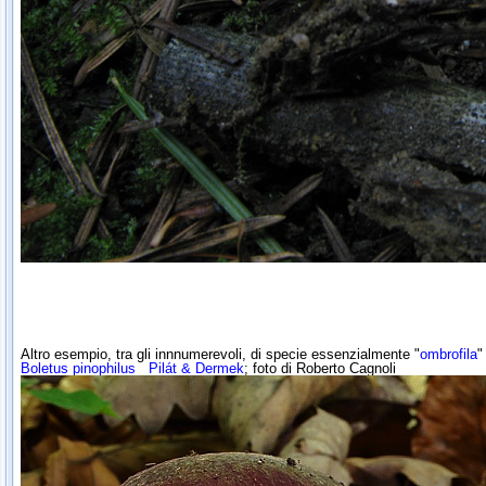
Altro esempio, tra gli innnumerevoli, di specie essenzialmente "
ombrofila
"
Boletus pinophilus
Pilát & Dermek
; foto di Roberto Cagnoli