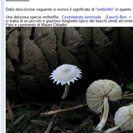
****************
Dalla descrizione seguente si evince il significato di "
ombrofilo
" in quanto
Una deliziosa specie ombrofila:
Cystolepiota seminuda
(Lasch) Bon
si tratta di un piccolo e grazioso funghetto tipico dei boschi umidi ed ombros
Foto e commento di Mauro Cittadini