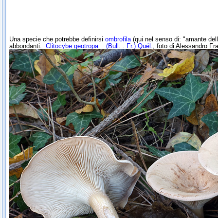
Una specie che potrebbe definirsi
ombrofila
(qui nel senso di: "amante dell
abbondanti:
Clitocybe geotropa
(Bull. : Fr.) Quél.
; foto di Alessandro Fra