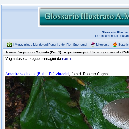
Glossario Illustra
- i termini emendati risulta
Il Meraviglioso Mondo dei Funghi e dei Fiori Spontanei
Micologia
Botanic
Termine:
Vaginatus / Vaginata (Pag. 2): segue immagini
- Ultimo aggiornamento:
05-0
Vaginatus / a: segue immagini da
.
Pag. 1
Amanita vaginata
(Bull. : Fr.) Vittadini
; foto di Roberto Cagnoli