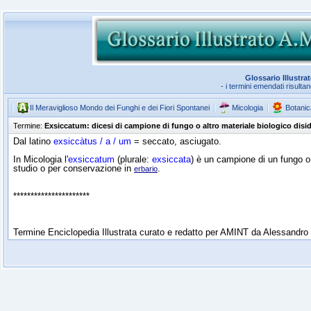
Glossario Illustra
- i termini emendati risulta
Il Meraviglioso Mondo dei Funghi e dei Fiori Spontanei
Micologia
Botanic
Termine:
Exsiccatum: dicesi di campione di fungo o altro materiale biologico disi
Dal latino
exsiccàtus / a / um
= seccato, asciugato.
In Micologia l'
exsiccatum
(plurale:
exsiccata
) è un campione di un fungo o
studio o per conservazione in
.
erbario
**********************
Termine Enciclopedia Illustrata curato e redatto per AMINT da Alessandro 