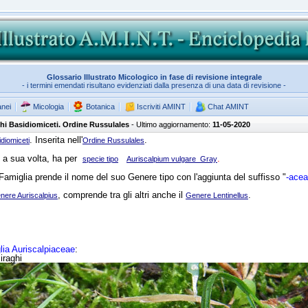
Glossario Illustrato Micologico in fase di revisione integrale
- i termini emendati risultano evidenziati dalla presenza di una data di revisione -
anei
Micologia
Botanica
Iscriviti AMINT
Chat AMINT
hi Basidiomiceti. Ordine Russulales
- Ultimo aggiornamento:
11-05-2020
. Inserita nell'
.
diomiceti
Ordine Russulales
 a sua volta, ha per
.
specie tipo
Auriscalpium vulgare
Gray
amiglia prende il nome del suo Genere tipo con l'aggiunta del suffisso "
-ace
, comprende tra gli altri anche il
.
nere Auriscalpius
Genere Lentinellus
lia Auriscalpiaceae
:
iraghi