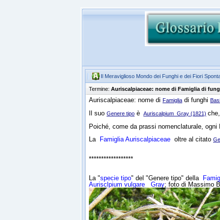
Il Meraviglioso Mondo dei Funghi e dei Fiori Spont
Termine:
Auriscalpiaceae: nome di Famiglia di fung
Auriscalpiaceae: nome di
di funghi
Famiglia
Basi
Il suo
è
che,
Genere tipo
Auriscalpium
Gray (1821)
Poiché, come da prassi nomenclaturale, ogni F
La
Famiglia Auriscalpiaceae
oltre al citato
Ge
******************
La "
specie tipo
" del "Genere tipo" della
Famig
Aurisclpium vulgare
Gray
; foto di Massimo B