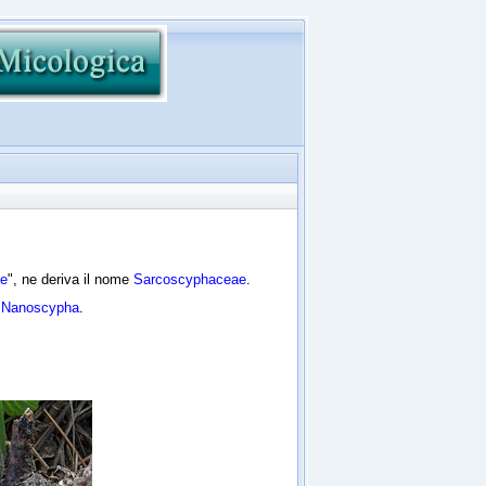
ae
", ne deriva il nome
Sarcoscyphaceae
.
, Nanoscypha
.