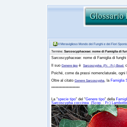
Il Meraviglioso Mondo dei Funghi e dei Fiori Spont
Termine:
Sarcoscyphaceae: nome di Famiglia di fun
Sarcoscyphaceae: nome di Famiglia di fungh
Il suo
è
c
Genere tipo
Sarcoscypha (Fr. : Fr.) Boud.
Poiché, come da prassi nomenclaturale, ogni F
Oltre al citato
, la
Famiglia
Genere Sarcoscypha
********************
La "
specie tipo
" del "
Genere tipo
" della
Famig
Sarcoscypha coccinea
(Scop. : Fr.) Lambotte