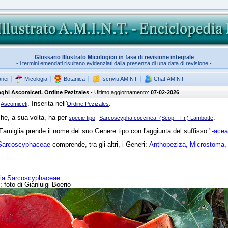
Glossario Illustrato Micologico in fase di revisione integrale
- i termini emendati risultano evidenziati dalla presenza di una data di revisione -
anei
Micologia
Botanica
Iscriviti AMINT
Chat AMINT
ghi Ascomiceti. Ordine Pezizales
- Ultimo aggiornamento:
07-02-2026
i
. Inserita nell'
.
Ascomiceti
Ordine Pezizales
he, a sua volta, ha per
.
specie tipo
Sarcoscypha coccinea (Scop. : Fr.) Lambotte
amiglia prende il nome del suo Genere tipo con l'aggiunta del suffisso "
-ace
 Sarcoscyphaceae
comprende, tra gli altri, i Generi:
Anthopeziza, Microstoma
lia Sarcoscyphaceae
:
; foto di Gianluigi Boerio