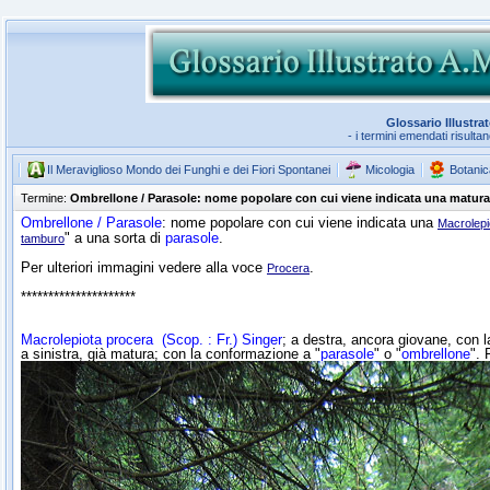
Glossario Illustra
- i termini emendati risulta
Il Meraviglioso Mondo dei Funghi e dei Fiori Spontanei
Micologia
Botanic
Termine:
Ombrellone / Parasole: nome popolare con cui viene indicata una matura
Ombrellone / Parasole
: nome popolare con cui viene indicata una
Macrolepi
" a una sorta di
parasole
.
tamburo
Per ulteriori immagini vedere alla voce
.
Procera
*********************
Macrolepiota procera
(Scop. : Fr.) Singer
; a destra, ancora giovane, con 
a sinistra, già matura; con la conformazione a "
parasole
" o "
ombrellone
". 