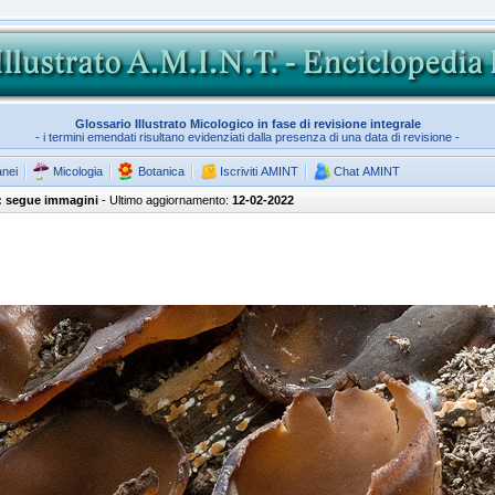
Glossario Illustrato Micologico in fase di revisione integrale
- i termini emendati risultano evidenziati dalla presenza di una data di revisione -
anei
Micologia
Botanica
Iscriviti AMINT
Chat AMINT
: segue immagini
- Ultimo aggiornamento:
12-02-2022