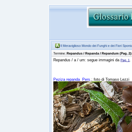
Il Meraviglioso Mondo dei Funghi e dei Fiori Spont
Termine:
Repandus / Repanda / Repandum (Pag. 2)
Repandus / a / um: segue immagini da
.
Pag. 1
Peziza repanda
Pers.
; foto di Tomaso Lezzi