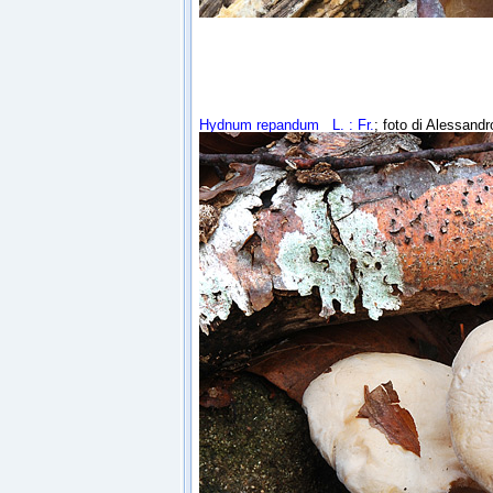
Hydnum repandum
L. : Fr.
; foto di Alessandr