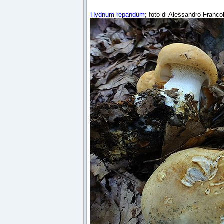
Hydnum repandum
; foto di Alessandro Franco