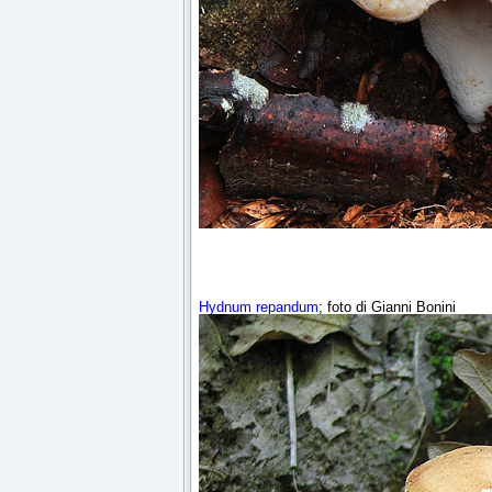
Hydnum repandum
; foto di Gianni Bonini