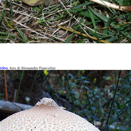
oidea
; foto di Alessandro Francolini