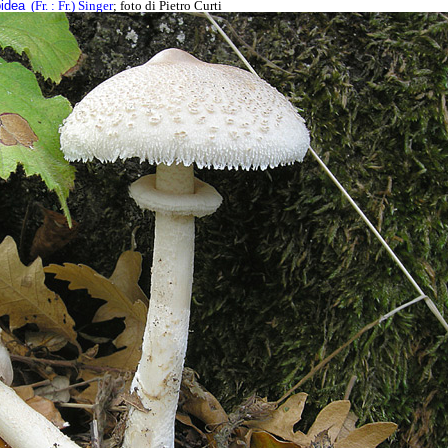
idea
(Fr. : Fr.) Singer
; foto di Pietro Curti