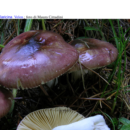
laricina
Velen.
; foto di Mauro Cittadini