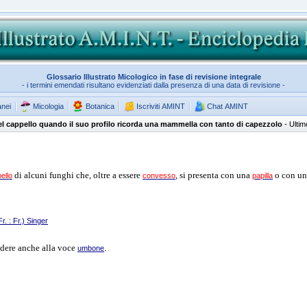
Glossario Illustrato Micologico in fase di revisione integrale
- i termini emendati risultano evidenziati dalla presenza di una data di revisione -
anei
Micologia
Botanica
Iscriviti AMINT
Chat AMINT
l cappello quando il suo profilo ricorda una mammella con tanto di capezzolo
- Ulti
di alcuni funghi che, oltre a essere
, si presenta con una
o con u
ello
convesso
papilla
r. : Fr.) Singer
edere anche alla voce
.
umbone