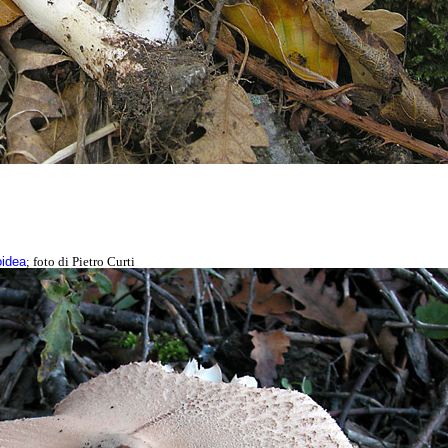
oidea
; foto di Pietro Curti