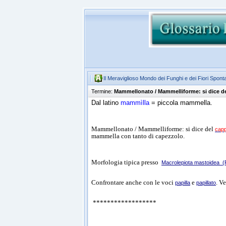
Il Meraviglioso Mondo dei Funghi e dei Fiori Spont
Termine:
Mammellonato / Mammelliforme: si dice de
Dal latino
mammìlla
= piccola mammella.
Mammellonato / Mammelliforme: si dice del
capp
mammella con tanto di capezzolo.
Morfologia tipica presso
Macrolepiota mastoidea
(F
Confrontare anche con le voci
e
. V
papilla
papillato
******************