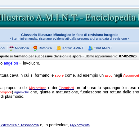
Glossario Illustrato Micologico in fase di revisione integrale
- i termini emendati risultano evidenziati dalla presenza di una data di revisione -
anei
Micologia
Botanica
Iscriviti AMINT
Chat AMINT
 quale si formano per successive divisioni le spore
- Ultimo aggiornamento:
07-02-2026
co
angeîon
= involucro.
ttura cava in cui si formano le
come, ad esempio un
negli
spore
asco
Ascomicet
 a proposito dei
e dei
: in tal caso lo sporangio è inteso 
Myxomiceti
Ficomiceti
)
che, giunte a maturazione, fuoriescono per rottura dello spo
dospore
agamiche
 di plasmodio.
e, in particolare,
.
a Sistematica e Tassonomia
Myxomycota