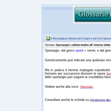
Il Meraviglioso Mondo dei Funghi e dei Fiori Spont
Termine:
Sporangio: cellula madre all' interno della
Sporangio: dal greco
sporà
= seme; e dal gre
Genericamente può indicare una qualsiasi stru
Ma in pratica è temine impiegato soprattutto
formano per successive divisioni le spore (
en
dello sporangio può seguire la cosiddetta fase
Vedere anche alla voce
.
Plasmodio
Consultare anche le schede su
Introduzione all