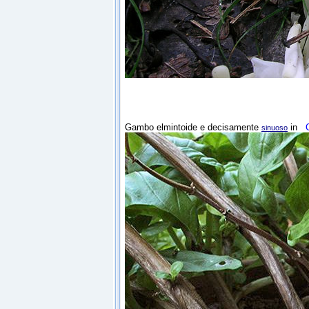
Gambo elmintoide e decisamente
in
C
sinuoso