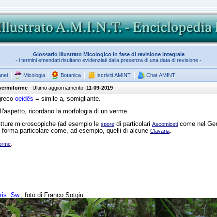
Glossario Illustrato Micologico in fase di revisione integrale
- i termini emendati risultano evidenziati dalla presenza di una data di revisione -
anei
Micologia
Botanica
Iscriviti AMINT
Chat AMINT
 vermiforme
- Ultimo aggiornamento:
11-09-2019
greco
oeidês
= simile a, somigliante.
all'aspetto, ricordano la morfologia di un verme.
rutture microscopiche (ad esempio le
di particolari
come nel Ge
spore
Ascomiceti
 forma particolare come, ad esempio, quelli di alcune
.
Clavaria
.
forme
aris
Sw.
; foto di Franco Sotgiu