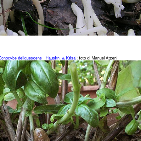
onocybe deliquescens
Hauskn. & Krisai
; foto di Manuel Atzeni