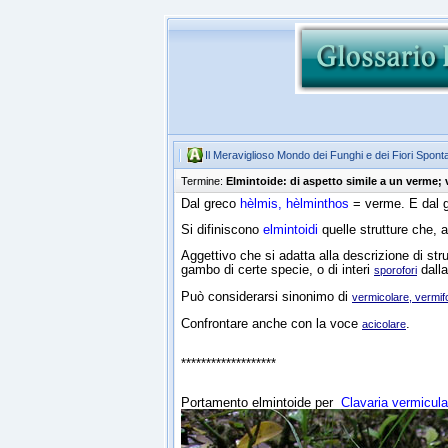
Il Meraviglioso Mondo dei Funghi e dei Fiori Spont
Termine:
Elmintoide: di aspetto simile a un verme;
Dal greco
hèlmis, hèlminthos
= verme. E dal 
Si difiniscono
elmintoidi
quelle strutture che, 
Aggettivo che si adatta alla descrizione di st
gambo di certe specie, o di interi
dalla
sporofori
Può considerarsi sinonimo di
vermicolare, vermi
Confrontare anche con la voce
.
acicolare
*******************
Portamento elmintoide per
Clavaria vermicul