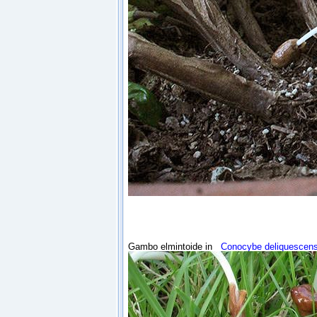
Gambo elmintoide in
Conocybe deliquescen