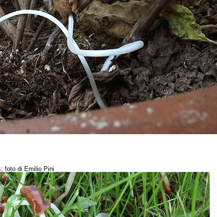
s
; foto di Emilio Pini