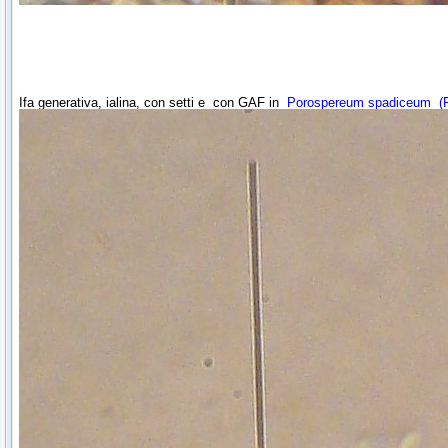
Ifa generativa, ialina, con setti e con GAF in
Porospereum spadiceum
(P