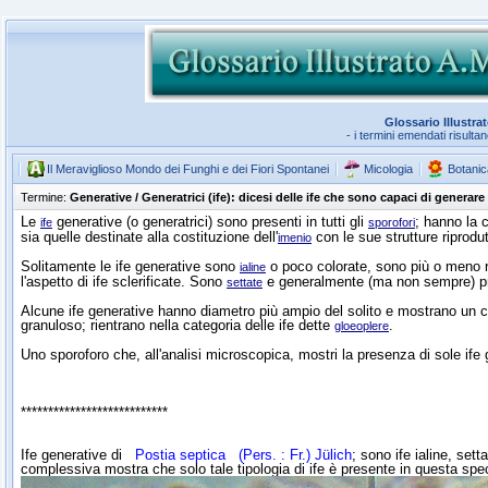
Glossario Illustra
- i termini emendati risulta
Il Meraviglioso Mondo dei Funghi e dei Fiori Spontanei
Micologia
Botanic
Termine:
Generative / Generatrici (ife): dicesi delle ife che sono capaci di generare 
Le
generative (o generatrici) sono presenti in tutti gli
; hanno la c
ife
sporofori
sia quelle destinate alla costituzione dell'
con le sue strutture riprodut
imenio
Solitamente le ife generative sono
o poco colorate, sono più o meno ra
ialine
l'aspetto di ife sclerificate. Sono
e generalmente (ma non sempre) 
settate
Alcune ife generative hanno diametro più ampio del solito e mostrano un 
granuloso; rientrano nella categoria delle ife dette
.
gloeoplere
Uno sporoforo che, all'analisi microscopica, mostri la presenza di sole ife 
***************************
Ife generative di
Postia septica
(Pers. : Fr.) Jülich
; sono ife ialine, sett
complessiva mostra che solo tale tipologia di ife è presente in questa sp