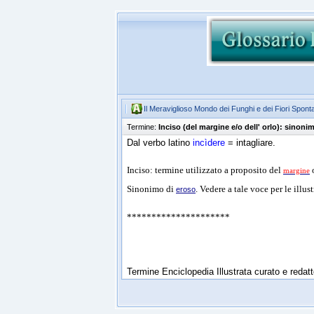
Il Meraviglioso Mondo dei Funghi e dei Fiori Spont
Termine:
Inciso (del margine e/o dell' orlo): sinoni
Dal verbo latino
incìdere
= intagliare.
Inciso: termine utilizzato a proposito del
o
margine
Sinonimo di
. Vedere a tale voce per le illus
eroso
*********************
Termine Enciclopedia Illustrata curato e reda