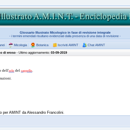
Glossario Illustrato Micologico in fase di revisione integrale
- i termini emendati risultano evidenziati dalla presenza di una data di revisione -
anei
Micologia
Botanica
Iscriviti AMINT
Chat AMINT
mo di eroso
- Ultimo aggiornamento:
03-09-2019
 dell'
del
.
orlo
cappello
trazioni.
tto per AMINT da Alessandro Francolini.