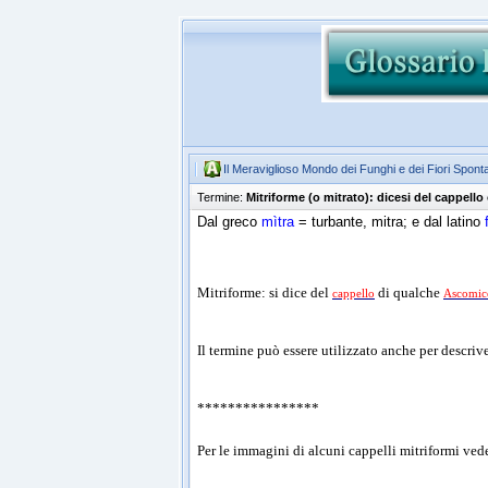
Il Meraviglioso Mondo dei Funghi e dei Fiori Spont
Termine:
Mitriforme (o mitrato): dicesi del cappell
Dal greco
mìtra
= turbante, mitra; e dal latino
Mitriforme: si dice del
di qualche
cappello
Ascomic
Il termine può essere utilizzato anche per descriv
****************
Per le immagini di alcuni cappelli mitriformi ved