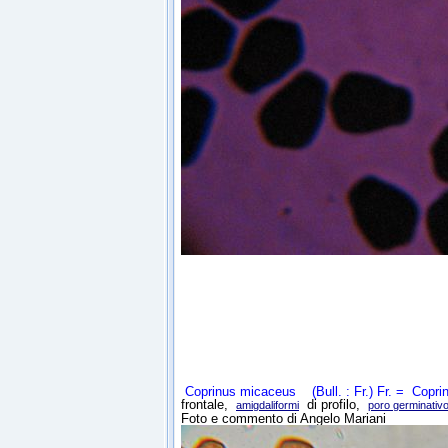
Coprinus micaceus
(Bull. : Fr.) Fr. =
Copri
frontale,
di profilo,
amigdaliformi
poro germinativ
Foto e commento di Angelo Mariani