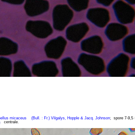
nellus micaceus
(Bull. : Fr.) Vilgalys, Hopple & Jacq. Johnson
;
spore 7-9,5 ×
centrale.
o