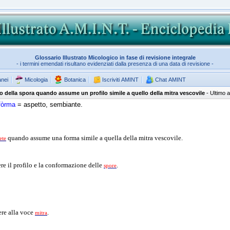
Glossario Illustrato Micologico in fase di revisione integrale
- i termini emendati risultano evidenziati dalla presenza di una data di revisione -
anei
Micologia
Botanica
Iscriviti AMINT
Chat AMINT
o o della spora quando assume un profilo simile a quello della mitra vescovile
- Ultimo 
fòrma
= aspetto, sembiante.
quando assume una forma simile a quella della mitra vescovile.
ete
ere il profilo e la conformazione delle
.
spore
ere alla voce
.
mitra