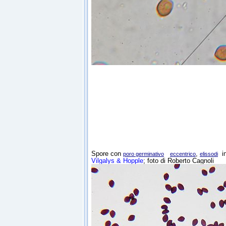
Spore con
,
in
poro germinativo
eccentrico
elissodi
Vilgalys & Hopple
; foto di Roberto Cagnoli