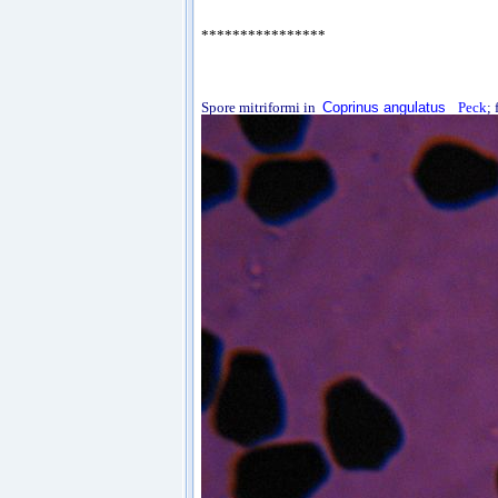
****************
Spore mitriformi in
Coprinus angulatus
Peck
;