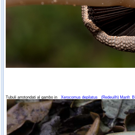
Tubuli arrotondati al gambo in
Xerocomus depilatus
(Redeuilh) Manfr. B