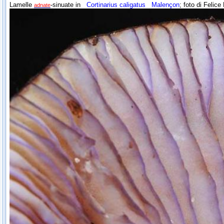
Lamelle
-sinuate in
Cortinarius caligatus
Malençon
; foto di Felic
adnate