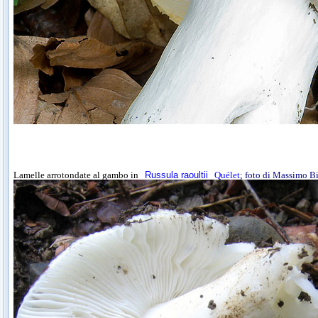
Lamelle arrotondate al gambo in
Russula raoultii
Quélet
; foto di Massimo B