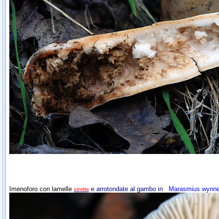
Imenoforo con lamelle
e
arrotondate
al gambo in
Marasmius wynn
strette