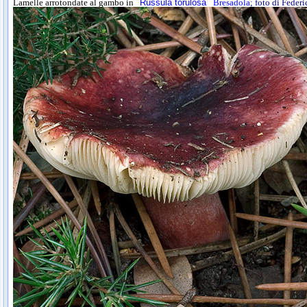
Lamelle arrotondate al gambo in
Russula torulosa
Bresadola
; foto di Feder