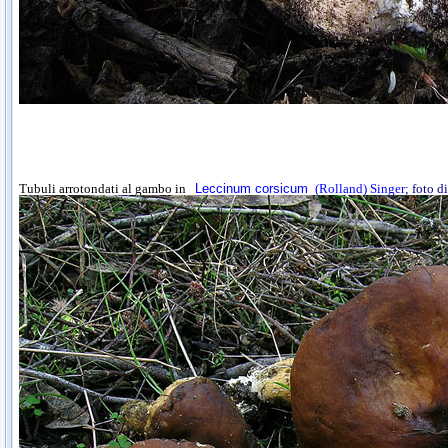
Tubuli arrotondati al gambo in
Leccinum corsicum
(Rolland) Singer
; foto d