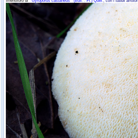
Imenoforo di
Gyroporus castaneus
(Bull. : Fr.) Quél.
; con i tubuli arrot