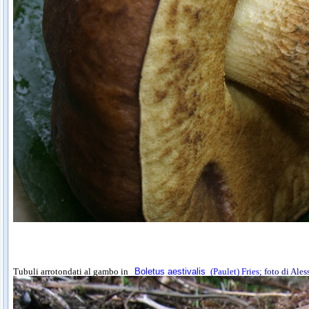
Tubuli arrotondati al gambo in
Boletus aestivalis
(Paulet) Fries
; foto di Ale