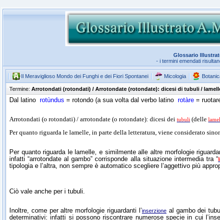
Glossario Illustra
- i termini emendati risulta
Il Meraviglioso Mondo dei Funghi e dei Fiori Spontanei
Micologia
Botanic
Termine:
Arrotondati (rotondati) / Arrotondate (rotondate): dicesi di tubuli / lam
Dal latino
rotùndus
= rotondo (a sua volta dal verbo latino
rotàre
= ruotare
Arrotondati (o rotondati) / arrotondate (o rotondate): dicesi dei
(delle
tubuli
lamel
Per quanto riguarda le lamelle, in parte della letteratura, viene considerato sin
Per quanto riguarda le lamelle, e similmente alle altre morfologie riguardan
infatti “arrotondate al gambo” corrisponde alla situazione intermedia tra “
tipologia e l’altra, non sempre è automatico scegliere l’aggettivo più approp
Ciò vale anche per i tubuli.
Inoltre, come per altre morfologie riguardanti l’
al gambo dei tubul
inserzione
determinativi: infatti si possono riscontrare numerose specie in cui l’in