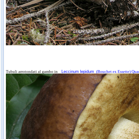
Tubuli arrotondati al gambo in
Leccinum lepidum
(Bouchet ex Essette) Qua