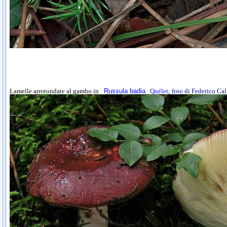
Lamelle arrotondate al gambo in
Russula badia
Quélet
; foto di Federico Ca