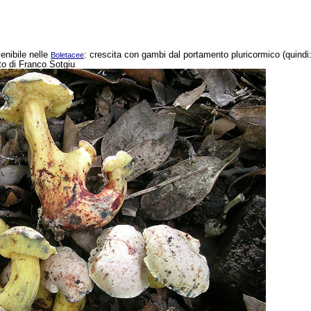
enibile nelle
: crescita con gambi dal portamento pluricormico (quindi:
Boletacee
oto di Franco Sotgiu