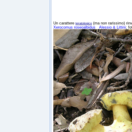
Un carattere
(ma non rarissimo) rinv
teratologico
Xerocomus roseoalbidus
Alessio & Littini
; f