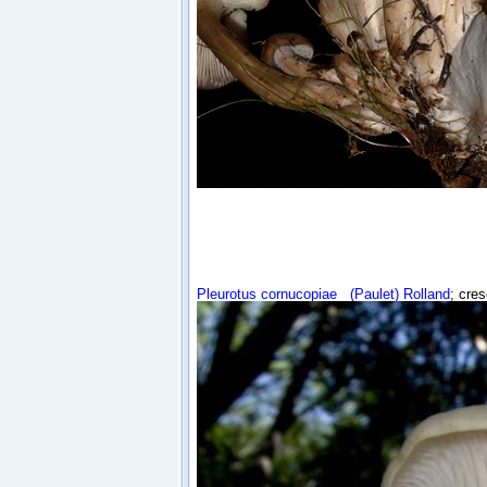
Pleurotus cornucopiae
(Paulet) Rolland
; cres