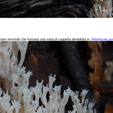
i rami terminali che formano una sorta di coppetta dentellata in
Artomyces pyx