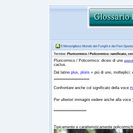
Il Meraviglioso Mondo dei Funghi e dei Fiori Spont
Termine:
Pluricormico / Policormico: ramificato, co
Pluricormico / Policormico: dicesi di uno
sporo
cactus.
Dal latino
plus, plùris
= più di uno, molteplici;
************************
Confrontare anche col significato della voce
Po
Per ulteriori immagini vedere anche alla voce
**********************
Tipicamente e caratteristicamente policormich