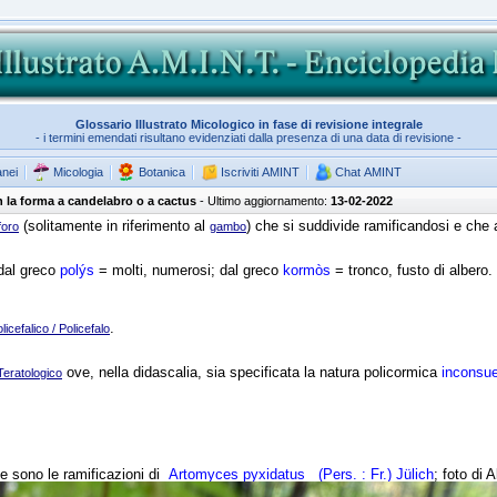
Glossario Illustrato Micologico in fase di revisione integrale
- i termini emendati risultano evidenziati dalla presenza di una data di revisione -
anei
Micologia
Botanica
Iscriviti AMINT
Chat AMINT
n la forma a candelabro o a cactus
- Ultimo aggiornamento:
13-02-2022
(solitamente in riferimento al
) che si suddivide ramificandosi e che
foro
gambo
 dal greco
polýs
= molti, numerosi; dal greco
kormòs
= tronco, fusto di albero.
.
licefalico / Policefalo
ove, nella didascalia, sia specificata la natura policormica
inconsu
Teratologico
e sono le ramificazioni di
Artomyces pyxidatus
(Pers. : Fr.) Jülich
; foto di 