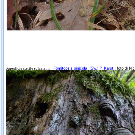
Superficie sterile solcata in
Fomitopsis pinicola
(Sw.) P. Karst.
; foto di Ni