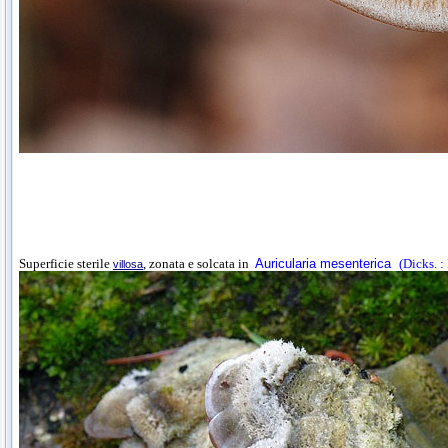
Superficie sterile
, zonata e solcata in
Auricularia mesenterica
(Dicks. : 
villosa