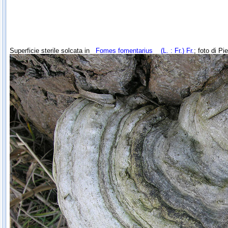
Superficie sterile solcata in
Fomes fomentarius
(L. : Fr.) Fr.
; foto di Pie