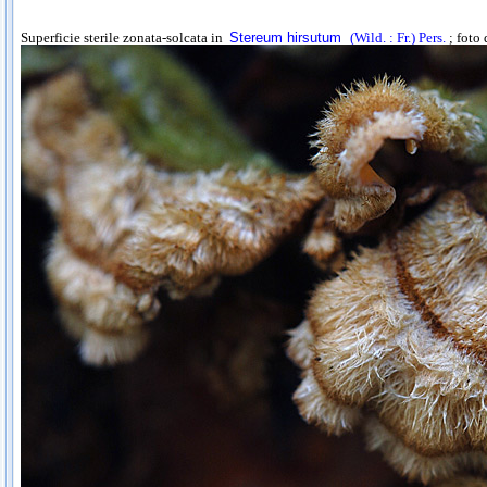
Superficie sterile zonata-solcata in
Stereum hirsutum
(Wild. : Fr.) Pers.
; foto 