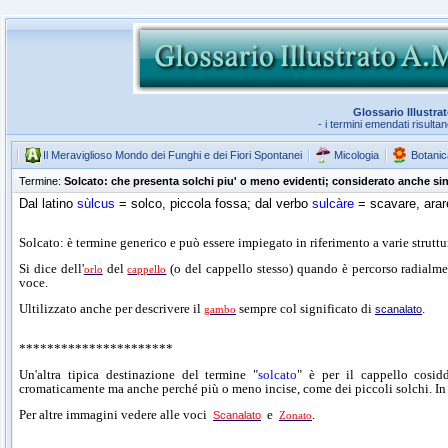
Glossario Illustra
- i termini emendati risulta
Il Meraviglioso Mondo dei Funghi e dei Fiori Spontanei
Micologia
Botanic
Termine:
Solcato: che presenta solchi piu' o meno evidenti; considerato anche si
Dal latino
sùlcus
= solco, piccola fossa; dal verbo
sulcàre
= scavare, arar
Solcato: è termine generico e può essere impiegato in riferimento a varie struttu
Si dice dell'
del
(o del cappello stesso) quando è percorso radialme
orlo
cappello
voce.
Ultilizzato anche per descrivere il
sempre col significato di
.
gambo
scanalato
**********************
Un'altra tipica destinazione del termine "
solcato
" è per il cappello cosi
cromaticamente ma anche perché più o meno incise, come dei piccoli solchi. In 
Per altre immagini vedere alle voci
e
.
Scanalato
Zonato