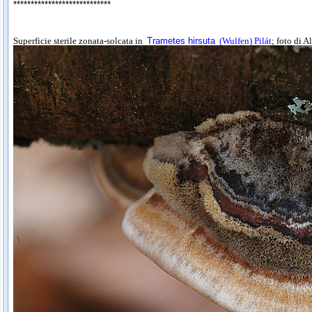
****************************
Superficie sterile zonata-solcata in
Trametes hirsuta
(Wulfen) Pilát
; foto di 