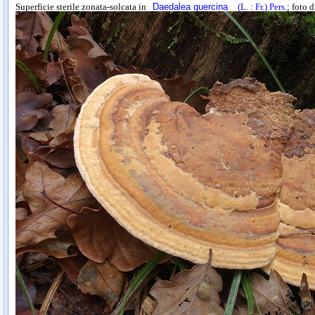
Superficie sterile zonata-solcata in
Daedalea quercina
(L. : Fr.) Pers.
; foto 