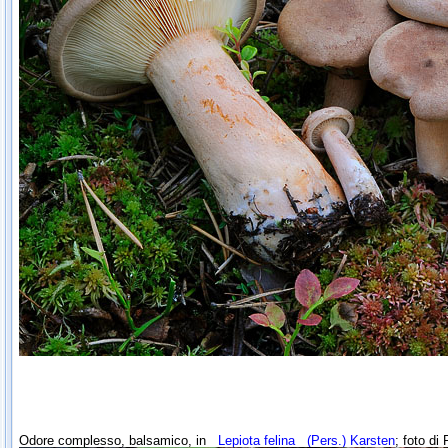
Odore complesso, balsamico, in
Lepiota felina
(Pers.) Karsten
; foto di 