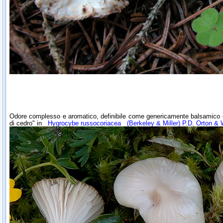
Odore complesso e aromatico, definibile come genericamente balsamico 
di cedro" in
Hygrocybe russocoriacea
(Berkeley & Miller) P.D. Orton & 