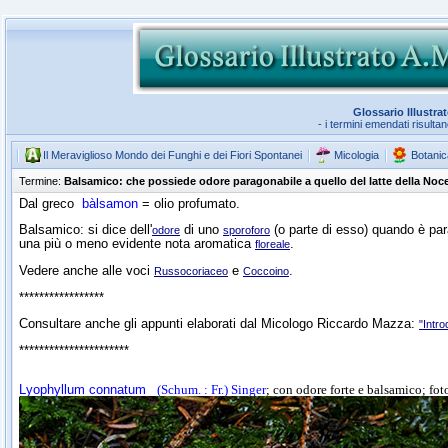
Glossario Illustra
- i termini emendati risulta
Il Meraviglioso Mondo dei Funghi e dei Fiori Spontanei
Micologia
Botanic
Termine:
Balsamico: che possiede odore paragonabile a quello del latte della Noce
Dal greco
bàlsamon
= olio profumato.
Balsamico: si dice dell'
di uno
(o parte di esso) quando è pa
odore
sporoforo
una più o meno evidente nota aromatica
.
floreale
Vedere anche alle voci
e
.
Russocoriaceo
Coccoino
*****************
Consultare anche gli appunti elaborati dal Micologo Riccardo Mazza:
"Intr
**********************
Lyophyllum connatum
(Schum. : Fr.) Singer
; con odore forte e balsamico; fot