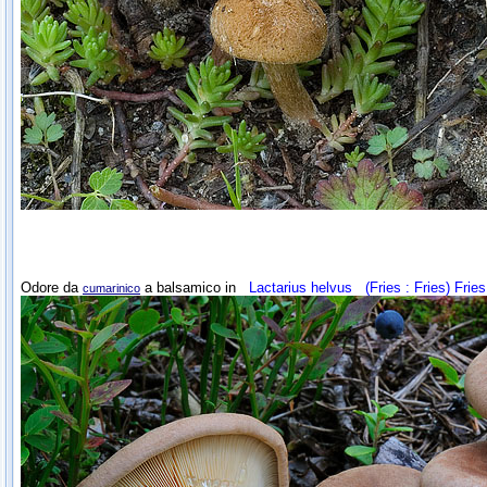
Odore da
a balsamico in
Lactarius helvus
(Fries : Fries) Fries
cumarinico