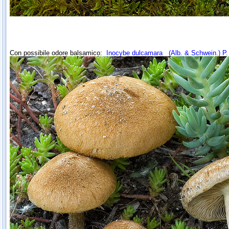
Con possibile odore balsamico:
Inocybe dulcamara
(Alb. & Schwein.) P