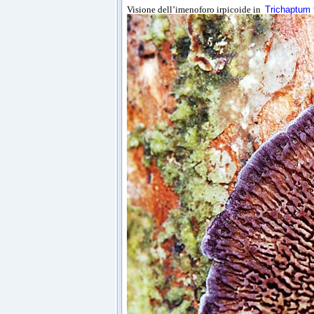
Visione dell’imenoforo irpicoide in
Trichaptum