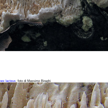
pex lacteus
; foto di Massimo Biraghi