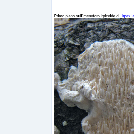
Primo piano sull'imenoforo irpicoide di
Irpex l