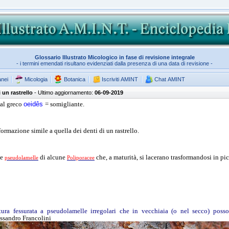
Glossario Illustrato Micologico in fase di revisione integrale
- i termini emendati risultano evidenziati dalla presenza di una data di revisione -
anei
Micologia
Botanica
Iscriviti AMINT
Chat AMINT
i un rastrello
- Ultimo aggiornamento:
06-09-2019
 dal greco
oeidês
= somigliante.
formazione simile a quella dei denti di un rastrello.
le
di alcune
che, a maturità, si lacerano trasformandosi in pic
pseudolamelle
Poliporacee
ura fessurata a pseudolamelle irregolari che in vecchiaia (o nel secco) pos
essandro Francolini