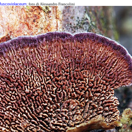
 fuscoviolaceum
; foto di Alessandro Francolini