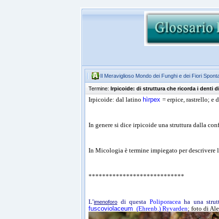
Il Meraviglioso Mondo dei Funghi e dei Fiori Spont
Termine:
Irpicoide: di struttura che ricorda i denti d
Irpicoide: dal latino
hìrpex
= erpice, rastrello; e
In genere si dice irpicoide una struttura dalla con
In Micologia è termine impiegato per descrivere 
****************************
L’
di questa
Poliporacea
ha una strutt
imenoforo
fuscoviolaceum
(Ehrenb.) Ryvarden
; foto di Al