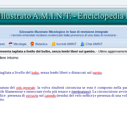
Glossario Illustrato Micologico in fase di revisione integrale
- i termini emendati risultano evidenziati dalla presenza di una data di revisione -
anei
Micologia
Botanica
Iscriviti AMINT
Chat AMINT
resenta tagliata a livello del bulbo, senza lembi liberi sul gambo.
- Ultimo aggiornament
dere intorno.
agliata a livello del
, senza lembi liberi o distaccati sul
.
bulbo
gambo
natura del
: la volva risulterà circoncisa se esso è composto nella pa
velo generale
a ife filamentose e intrecciate (velo più tenace e
). La circoncisione avvie
membranoso
plice: presenza di
sul
(residui del velo soffice) e presenza di una vo
verruche
cappello
tto.