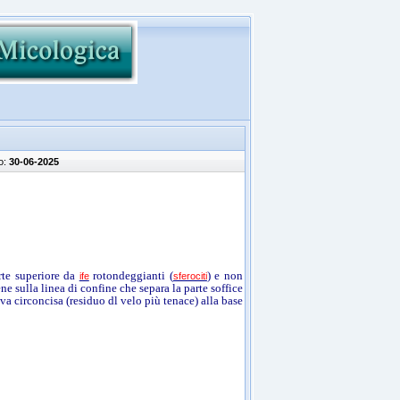
o:
30-06-2025
rte superiore da
rotondeggianti (
) e non
ife
sferociti
ne sulla linea di confine che separa la parte soffice
lva circoncisa (residuo dl velo più tenace) alla base