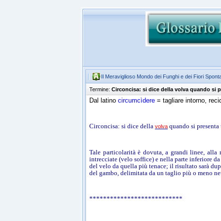
Il Meraviglioso Mondo dei Funghi e dei Fiori Spont
Termine:
Circoncisa: si dice della volva quando si p
Dal latino
circumcìdere
= tagliare intorno, reci
Circoncisa: si dice della
quando si presenta t
volva
Tale particolarità è dovuta, a grandi linee, alla 
intrecciate (velo soffice) e nella parte inferiore d
del velo da quella più tenace; il risultato sarà du
del gambo, delimitata da un taglio più o meno ne
***************************