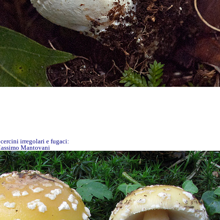
cercini irregolari e fugaci:
 Massimo Mantovani