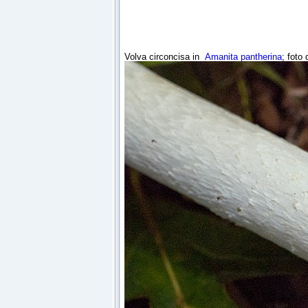
Volva circoncisa in
Amanita pantherina
; foto