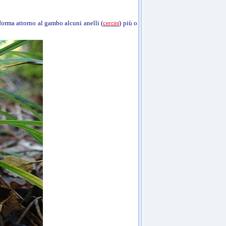
 forma attorno al gambo alcuni anell
i
(
) più o
cercini