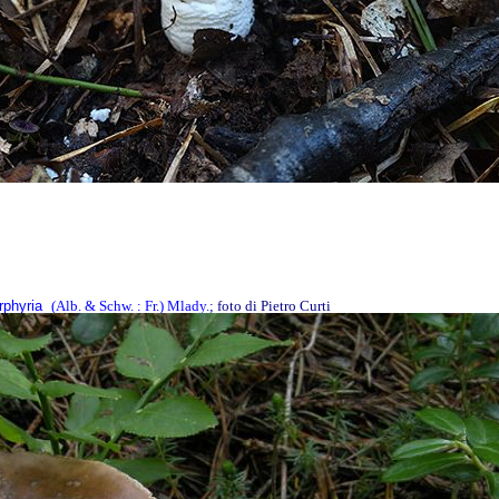
rphyria
(Alb. & Schw. : Fr.) Mlady
.
; foto di Pietro Curti