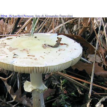
itrina
(Schaeffer) Persoon
; foto di Alessandro Francolini