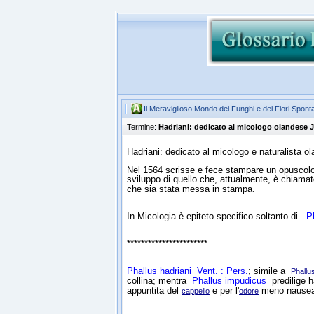
Il Meraviglioso Mondo dei Funghi e dei Fiori Spont
Termine:
Hadriani: dedicato al micologo olandese 
Hadriani: dedicato al micologo e naturalista 
Nel 1564 scrisse e fece stampare un opuscolo ("
sviluppo di quello che, attualmente, è chiama
che sia stata messa in stampa.
In Micologia è epiteto specifico soltanto di
P
***********************
Phallus hadriani
Vent. : Pers.
; simile a
Phallu
collina; mentra
Phallus impudicus
predilige h
appuntita del
e per l'
meno nausea
cappello
odore