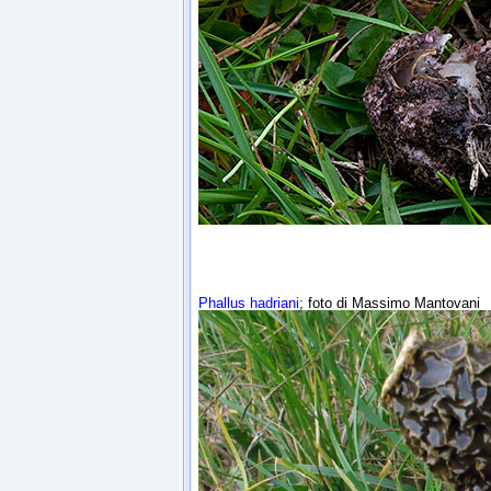
Phallus hadriani
; foto di Ma
ssimo Mantovani