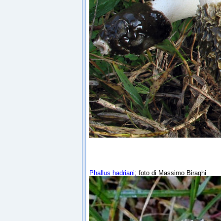
Phallus hadriani
; foto di Massimo Biraghi