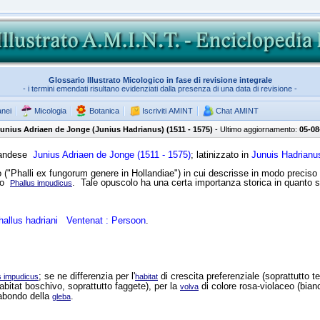
Glossario Illustrato Micologico in fase di revisione integrale
- i termini emendati risultano evidenziati dalla presenza di una data di revisione -
anei
Micologia
Botanica
Iscriviti AMINT
Chat AMINT
Junius Adriaen de Jonge (Junius Hadrianus) (1511 - 1575)
- Ultimo aggiornamento:
05-08
olandese
Junius Adriaen de Jonge
(1511 - 1575)
; latinizzato in
Junuis Hadrianu
Phalli ex fungorum genere in Hollandiae") in cui descrisse in modo preciso e d
to
. Tale opuscolo ha una certa importanza storica in quanto si
Phallus impudicus
hallus hadriani
Ventenat : Persoon
.
; se ne differenzia per l'
di crescita preferenziale (soprattutto te
s impudicus
habitat
abitat boschivo, soprattutto faggete), per la
di colore rosa-violaceo (bia
volva
bondo della
.
gleba