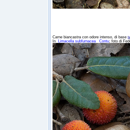
Carne biancastra con odore intenso, di base
f
In
Limacella subfurnacea
Contu
; foto di Fe