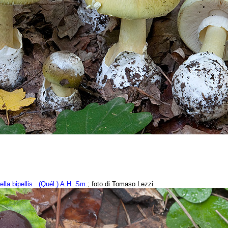
lla bipellis
(Quél.) A.H. Sm.
; foto di Tomaso Lezzi