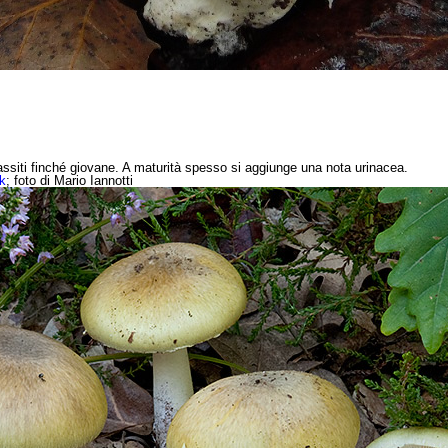
assiti finché giovane. A maturità spesso si aggiunge una nota urinacea.
nk
; foto di Mario Iannotti