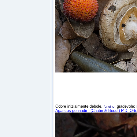
Odore inizialmente debole,
, gradevole;
fungino
Agaricus gennadii
(Chatin & Boud.) P.D. Ort