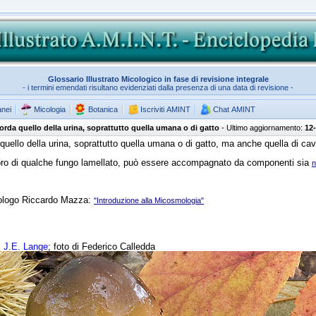
Glossario Illustrato Micologico in fase di revisione integrale
- i termini emendati risultano evidenziati dalla presenza di una data di revisione -
anei
Micologia
Botanica
Iscriviti AMINT
Chat AMINT
corda quello della urina, soprattutto quella umana o di gatto
- Ultimo aggiornamento:
12
quello della urina, soprattutto quella umana o di gatto, ma anche quella di cava
oforo di qualche fungo lamellato, può essere accompagnato da componenti sia
n
icologo Riccardo Mazza:
"Introduzione alla Micosmologia"
s
J.E. Lange
; foto di Federico Calledda