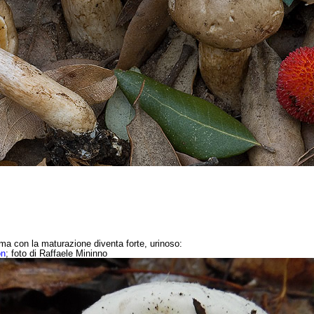
 ma con la maturazione diventa forte, urinoso:
on
; foto di Raffaele Mininno