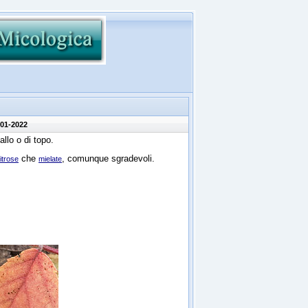
-01-2022
llo o di topo.
che
, comunque sgradevoli.
itrose
mielate