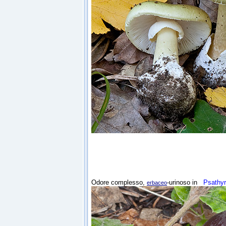
Odore complesso,
-urinoso in
Psathyre
erbaceo