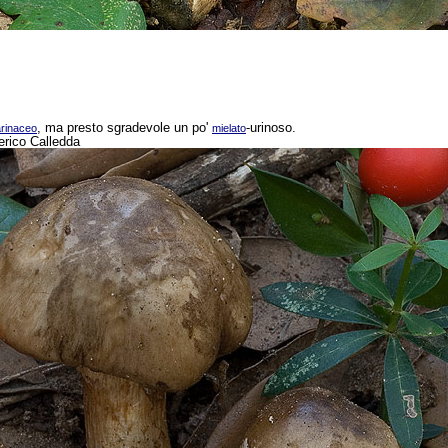
, ma presto sgradevole un po'
-urinoso.
arinaceo
mielato
derico Calledda