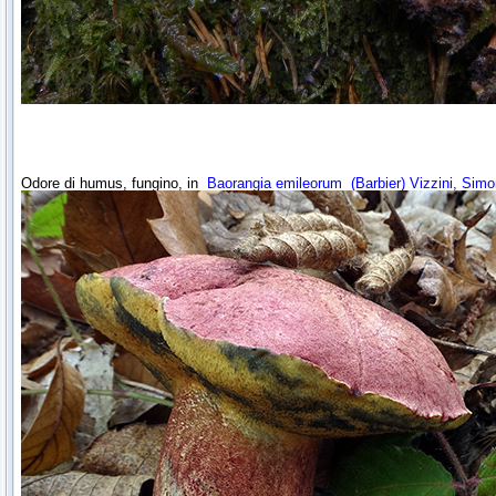
Odore di humus, fungino, in
Baorangia emileorum
(Barbier) Vizzini, Simo