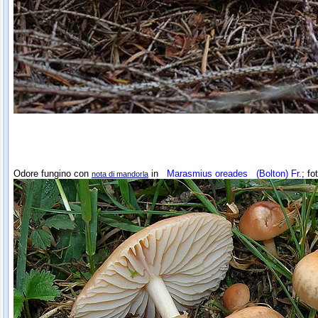
Odore fungino con
in
Marasmius oreades
(Bolton) Fr.
; fo
nota di mandorla