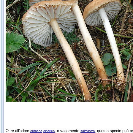
Oltre all'odore
-
, o vagamente
, questa specie può 
erbaceo
cinarico
salmastro