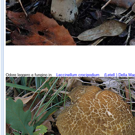
Odore leggero e fungino in
Leccinellum crocipodium
(Letell.) Della Ma