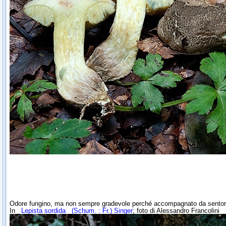
Odore fungino, ma non sempre gradevole perché accompagnato da sentor
In
Lepista sordida
(Schum. : Fr.) Singer
; foto di Alessandro Francolini