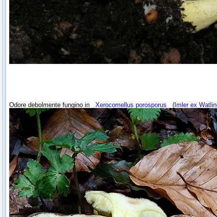
Odore debolmente fungino in
Xerocomellus porosporus
(Imler ex Watlin