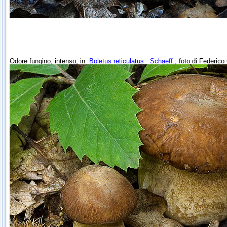
Odore fungino, intenso, in
Boletus reticulatus
Schaeff.
; foto di Federico