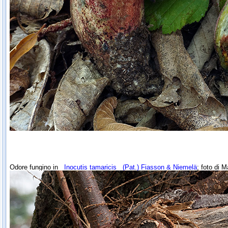
Odore fungino in
Inocutis tamaricis
(Pat.) Fiasson & Niemelä
; foto di M