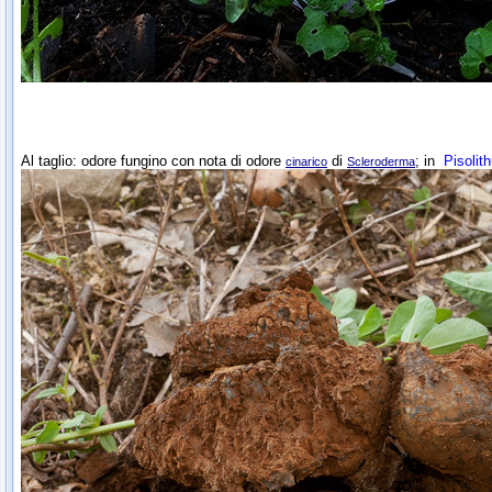
Al taglio: odore fungino con nota di odore
di
; in
Pisolit
cinarico
Scleroderma