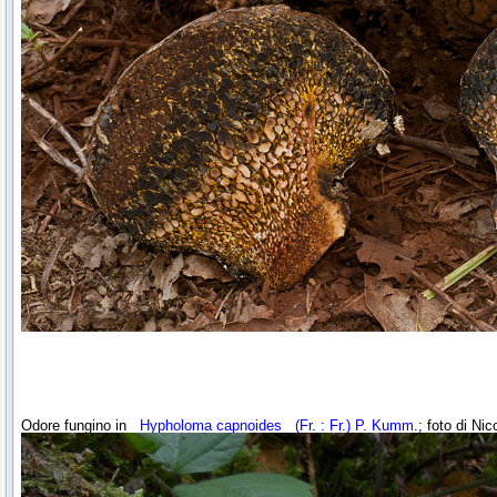
Odore fungino in
Hypholoma capnoides
(Fr. : Fr.) P. Kumm.
; foto di Nic