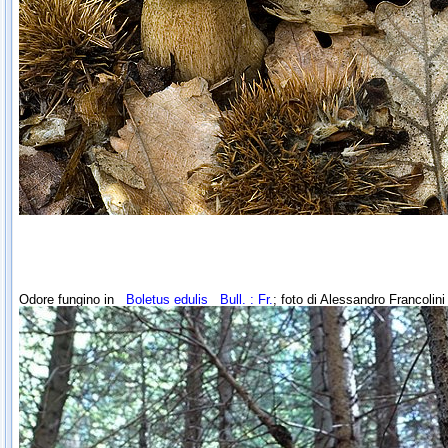
Odore fungino in
Boletus edulis
Bull. : Fr.
; foto di Alessandro Francolini