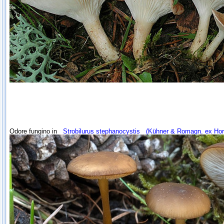
Odore fungino in
Strobilurus stephanocystis
(Kühner & Romagn. ex Hor