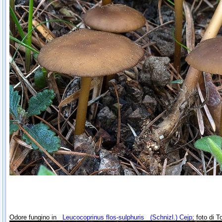
Odore fungino in
Leucocoprinus flos-sulphuris
(Schnizl.) Cejp
; foto di 