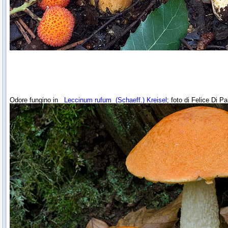
Odore fungino in
Leccinum rufum
(Schaeff.) Kreisel
; foto di Felice Di P