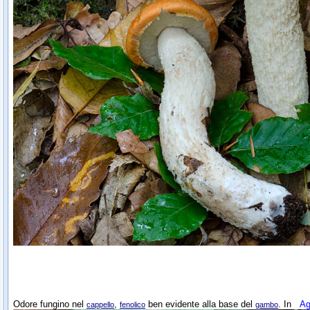
Odore fungino nel
,
ben evidente alla base del
. In
Ag
cappello
fenolico
gambo