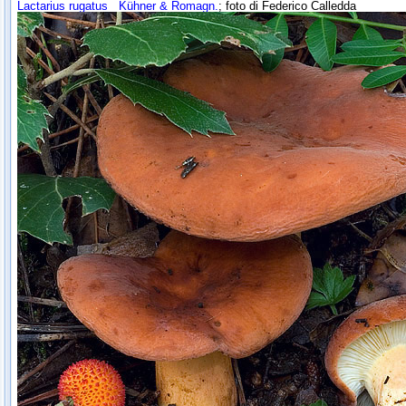
Lactarius rugatus
Kühner & Romagn.
; foto di Federico Calledda