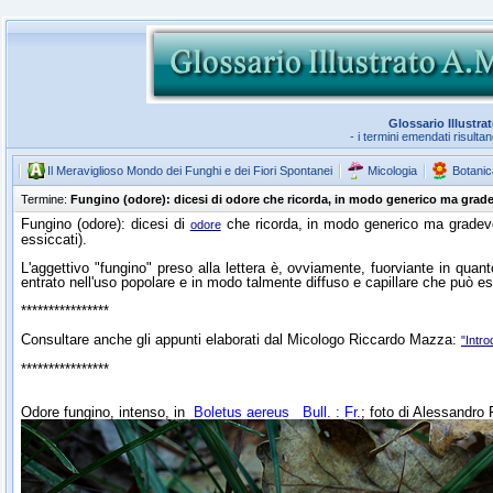
Glossario Illustra
- i termini emendati risulta
Il Meraviglioso Mondo dei Funghi e dei Fiori Spontanei
Micologia
Botanic
Termine:
Fungino (odore): dicesi di odore che ricorda, in modo generico ma gradev
Fungino (odore): dicesi di
che ricorda, in modo generico ma gradevo
odore
essiccati).
L'aggettivo "fungino" preso alla lettera è, ovviamente, fuorviante in quant
entrato nell'uso popolare e in modo talmente diffuso e capillare che può e
****************
Consultare anche gli appunti elaborati dal Micologo Riccardo Mazza:
"Intr
****************
Odore fungino, intenso, in
Boletus aereus
Bull. : Fr.
; foto di Alessandro 