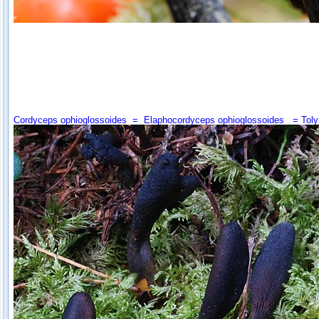
Cordyceps ophioglossoides
=
Elaphocordyceps ophioglossoides
=
Toly