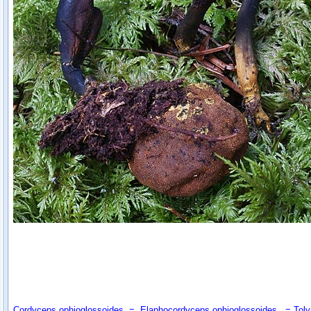
Cordyceps ophioglossoides
=
Elaphocordyceps ophioglossoides
=
Toly