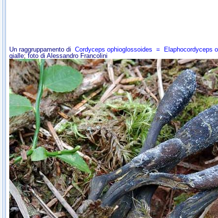
Un raggruppamento
di
Cordyceps ophioglossoides
=
Elaphocordyceps o
gialle
;
foto di Alessandro Francolini