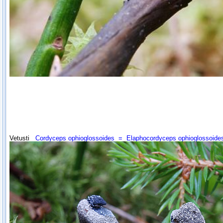
Vetusti
Cordyceps ophioglossoides
=
Elaphocordyceps ophioglossoid