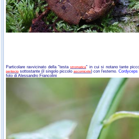
Particolare ravvicinato della "testa
" in cui si notano tante picc
stromatica
sottostante (il singolo piccolo
) con l'esterno.
Cordyceps 
peritecio
ascomicete
foto di Alessandro Francolini