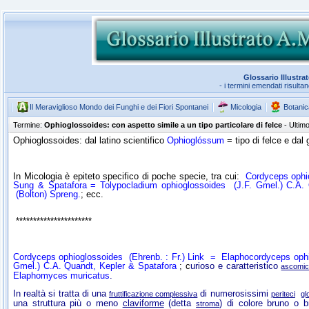
Glossario Illustra
- i termini emendati risulta
Il Meraviglioso Mondo dei Funghi e dei Fiori Spontanei
Micologia
Botanic
Termine:
Ophioglossoides: con aspetto simile a un tipo particolare di felce
- Ultim
Ophioglossoides: dal latino scientifico
Ophioglóssum
= tipo di felce e dal
In Micologia è epiteto specifico di poche specie, tra cui:
Cordyceps ophi
Sung & Spatafora =
Tolypocladium ophioglossoides
(J.F. Gmel.) C.A.
(Bolton) Spreng.
; ecc.
**********************
Cordyceps ophioglossoides
(Ehrenb. : Fr.) Link =
Elaphocordyceps oph
Gmel.) C.A. Quandt, Kepler & Spatafora
; c
urioso e caratteristico
ascomic
Elaphomyces muricatus
.
In realtà si tratta di una
di numerosissimi
fruttificazione complessiva
periteci
gl
una struttura più o meno
claviforme
(detta
) di colore bruno o b
stroma