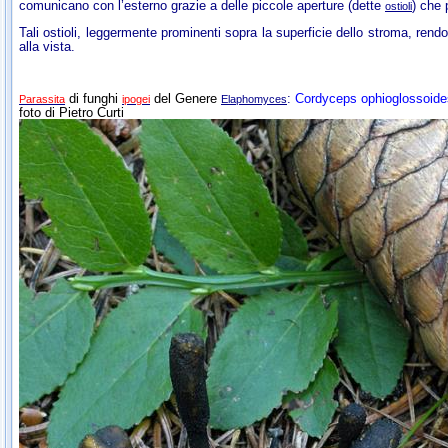
comunicano con l’esterno grazie a delle piccole aperture (dette
) che 
ostioli
Tali ostioli, leggermente prominenti sopra la superficie dello stroma, re
alla vista.
di funghi
del Genere
:
Cordyceps ophioglossoid
Parassita
ipogei
Elaphomyces
foto di Pietro Curti