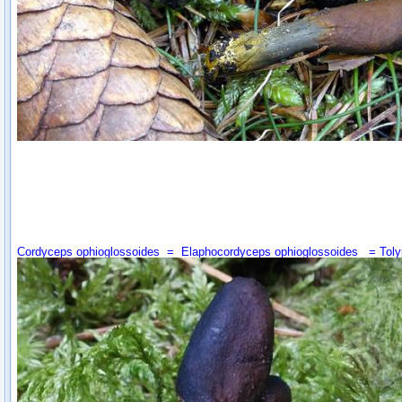
Cordyceps ophioglossoides
=
Elaphocordyceps ophioglossoides
=
Toly