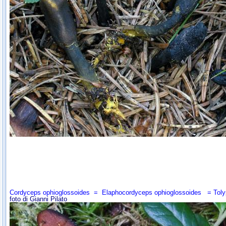
Cordyceps ophioglossoides
=
Elaphocordyceps ophioglossoides
=
Toly
foto di Gianni Pilato