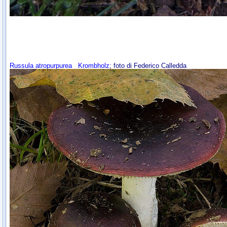
Russula atropurpurea
Krombholz
; foto di Federico Calledda