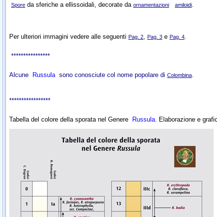
da sferiche a ellissoidali, decorate da
.
Spore
ornamentazioni
amiloidi
Per ulteriori immagini vedere alle seguenti
,
e
.
Pag. 2
Pag. 3
Pag. 4
****************
Alcune
Russula
sono conosciute col nome popolare di
.
Colombina
*****************
Tabella del colore della sporata nel Genere
Russula
. Elaborazione e graf