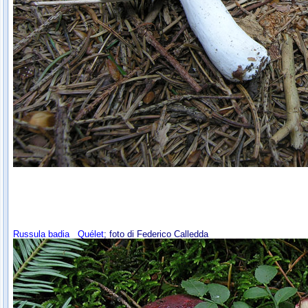
Russula badia
Quélet
; foto di Federico Calledda