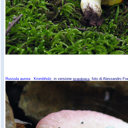
Russula aurora
Krombholz
; in versione
; foto di Alessandro Fra
teratoilogica