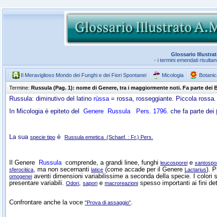
Glossario Illustra
- i termini emendati risulta
Il Meraviglioso Mondo dei Funghi e dei Fiori Spontanei
Micologia
Botanic
Termine:
Russula (Pag. 1): nome di Genere, tra i maggiormente noti. Fa parte dei
Russula: diminutivo del latino
rùssa
= rossa, rosseggiante. Piccola rossa.
In Micologia è epiteto del
Genere
Russula
Pers. 1796
. che fa parte dei
La sua
è
specie tipo
Russula emetica (Schaef. : Fr.) Pers.
Il Genere
Russula
comprende, a grandi linee, funghi
e
leucosporei
xantospo
, ma non secernanti
(come accade per il Genere
). P
sferocitica
latice
Lactarius
aventi dimensioni variabilissime a seconda della specie. I colori 
omogenei
presentare variabili.
,
e
spesso importanti ai fini det
Odori
sapori
macroreazioni
Confrontare anche la voce
.
"Prova di assaggio"