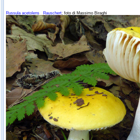
Russula acetolens
Rauschert
; foto di Massimo Biraghi