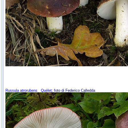
Russula atrorubens
Quélet
; foto di Federico Calledda