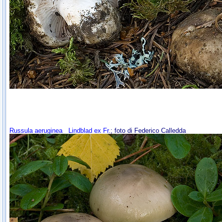
Russula aeruginea
Lindblad ex Fr.
; foto di Federico Calledda