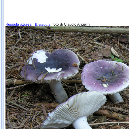
Russula azurea
Bresadola
;
foto di Claudio Angelini