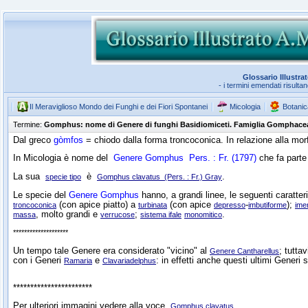
Glossario Illustra
- i termini emendati risulta
Il Meraviglioso Mondo dei Funghi e dei Fiori Spontanei
Micologia
Botanic
Termine:
Gomphus: nome di Genere di funghi Basidiomiceti. Famiglia Gomphace
Dal greco
gòmfos
= chiodo dalla forma troncoconica. In relazione alla mor
In Micologia è nome del
Genere
Gomphus
Pers. : Fr. (1797)
che fa parte
La sua
è
.
specie tipo
Gomphus clavatus (Pers. : Fr.) Gray
Le specie del
Genere Gomphus
hanno, a grandi linee, le seguenti caratte
(con apice piatto) a
(con apice
-
);
troncoconica
turbinata
depresso
imbutiforme
ime
, molto grandi e
;
.
massa
verrucose
sistema ifale
monomitico
********************
Un tempo tale Genere era considerato "vicino" al
; tutta
Genere Cantharellus
con i Generi
e
: in effetti anche questi ultimi Generi s
Ramaria
Clavariadelphus
***********************
Per ulteriori immagini vedere alla voce
.
Gomphus clavatus