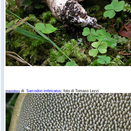
di
Sarcodon imbricatus
; foto di Tomaso Lezzi
Imenoforo