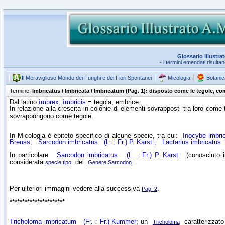
Glossario Illustra
- i termini emendati risulta
Il Meraviglioso Mondo dei Funghi e dei Fiori Spontanei
Micologia
Botanic
Termine:
Imbricatus / Imbricata / Imbricatum (Pag. 1): disposto come le tegole, co
Dal latino
ìmbrex, ìmbricis
= tegola, embrice.
In relazione alla crescita in colonie di elementi sovrapposti tra loro come
sovrappongono come tegole.
In Micologia è epiteto specifico di alcune specie, tra cui:
Inocybe imbri
Breuss;
Sarcodon imbricatus
(L. : Fr.) P. Karst.;
Lactarius imbricatus
M
In particolare
Sarcodon imbricatus
(L. : Fr.) P. Karst.
(conosciuto i
considerata
del
.
specie tipo
Genere Sarcodon
Per ulteriori immagini vedere alla successiva
.
Pag. 2
**********************
Tricholoma imbricatum
(Fr. : Fr.) Kummer
; un
caratterizzato
Tricholoma