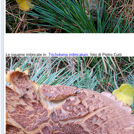
Le squame imbricate in
Tricholoma imbricatum
; foto di Pietro Curti