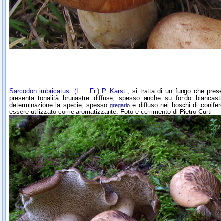
Sarcodon imbricatus
(L. : Fr.) P. Karst.
; si tratta di un fungo che prese
presenta tonalità brunastre diffuse, spesso anche su fondo biancastro
determinazione la specie, spesso
e diffuso nei boschi di conife
gregario
essere utilizzato come aromatizzante. Foto e commento di Pietro Curti