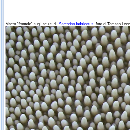
Macro "frontale" sugli aculei di
Sarcodon imbricatus
; foto di Tomaso Lezz