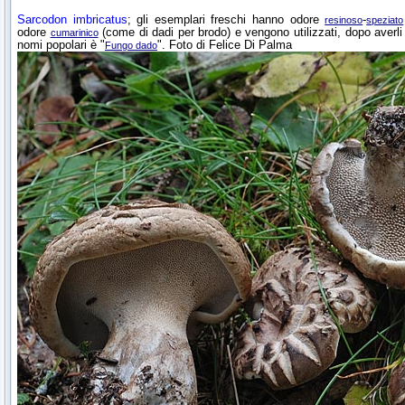
Sarcodon imbricatus
; gli esemplari freschi hanno odore
-
resinoso
speziato
odore
(come di dadi per brodo) e vengono utilizzati, dopo averli
cumarinico
nomi popolari è "
". Foto di Felice Di Palma
Fungo dado