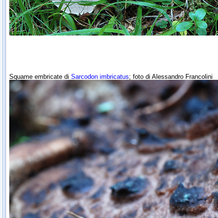
Squame embricate di
Sarcodon imbricatus
; foto di Alessandro Francolini