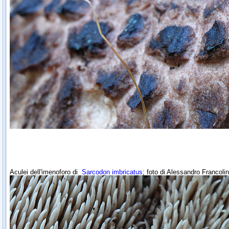
Aculei dell'imenoforo di
Sarcodon imbricatus
; foto di Alessandro Francolin