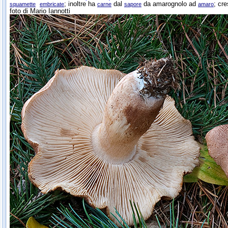
; inoltre ha
dal
da amarognolo ad
; cr
squamette
embricate
carne
sapore
amaro
foto di Mario Iannotti