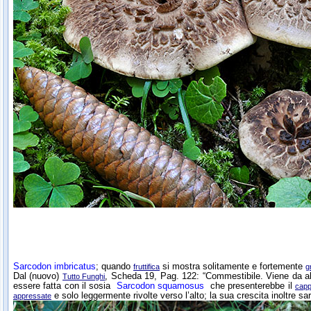
Sarcodon imbricatus
; quando
si mostra solitamente e fortemente
fruttifica
g
Dal (nuovo)
, Scheda 19, Pag. 122: “Commestibile. Viene da alc
Tutto Funghi
essere fatta con il sosia
Sarcodon squamosus
che presenterebbe il
capp
e solo leggermente rivolte verso l’alto; la sua crescita inoltre s
appressate