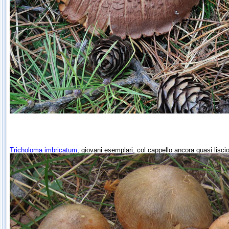
Tricholoma imbricatum
; giovani esemplari, col cappello ancora quasi lisci