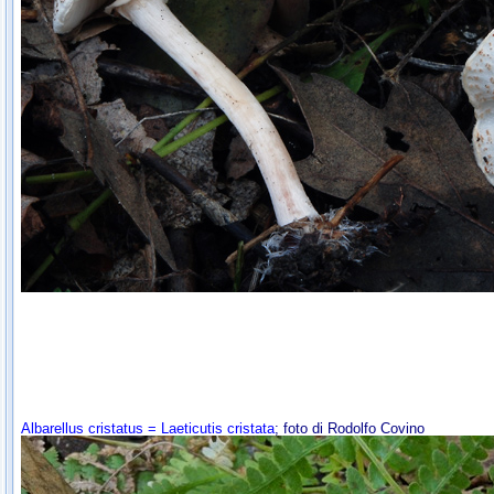
Alba
rellus cristatus = Laeticutis cristata
; foto di Rodolfo Covino