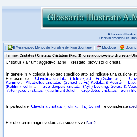
Glossario Illustra
- i termini emendati risulta
Il Meraviglioso Mondo dei Funghi e dei Fiori Spontanei
Micologia
Botanic
Termine:
Cristatus / Cristata / Cristatum (Pag. 1): crestato, provvisto di cresta
- Ult
Cristatus / a / um: aggettivo latino = crestato, provvisto di cresta.
In genere in Micologia è epiteto specifico atto ad indicare una qualche str
Per esempio:
Clavulina cristata
(Holmskjold : Fr.) Schröter
[=
Clav
Kummer
;
Albatrellus cristatus
(Schaeff. : Fr.) Kotlaba & Pouzar =
Laeti
(Kohlm.) Kohlm.
;
Gyalideopsis cristata
(Nyl.) Lücking, Sérus. & Vèz
Artomyces cristatus
(Kauffman) Jülich
;
Crepidotus cristatus
Senn-Irle
In particolare
Clavulina cristata
(Holmk. : Fr.) Schröt.
è considerata
speci
Per ulteriori immagini vedere alla successiva
.
Pag. 2