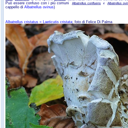
Può essere confuso con i più comuni
e
Albatrellus confluens
Albatrellus ovi
cappello di
Albatrellus ovinus
)
Albatrellus cristatus = Laeticutis cristata
; foto di Felice Di Palma