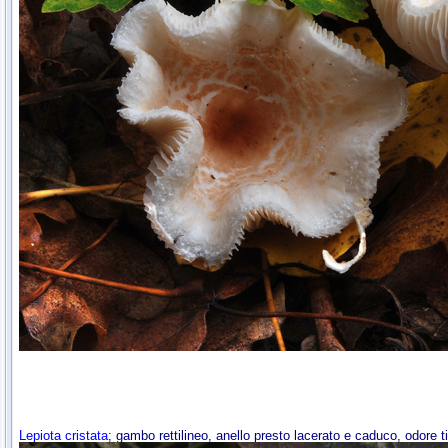
Lepiota cristata
; gambo rettilineo, anello presto lacerato e caduco, odore 