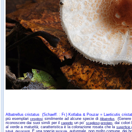
Albatrellus cristatus
(Schaeff. : Fr.) Kotlaba & Pouzar =
Laeticutis crista
più esemplari
similmente ad alcune specie di
(Genere 
cespitosi
Albatrellus
riconoscere dai suoi simili per il
un po’
-
, dai colori
cappello
scaglioso
areolato
al verde a maturità; caratteristica è la colorazione rosata che la
superficie
. È una specie
, autunnale, non molto comune, dei bosc
tubuli
decorrenti
terricola