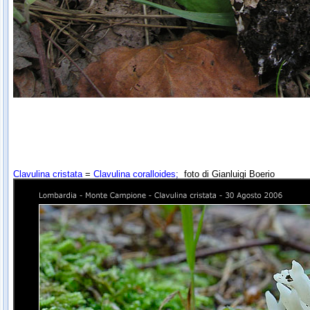
Clavulina
cristata
=
Clavulina coralloides
;
foto di Gianluigi Boerio