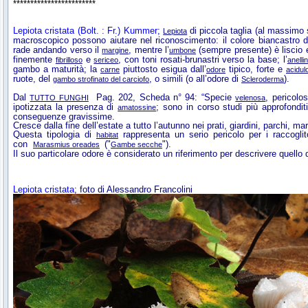
************************
Lepiota cristata
(Bolt. : Fr.) Kummer
;
di piccola taglia (al massimo
Lepiota
macroscopico possono aiutare nel riconoscimento: il colore biancastro 
rade andando verso il
, mentre l’
(sempre presente) è liscio 
margine
umbone
finemente
e
, con toni rosati-brunastri verso la base; l’
fibrilloso
sericeo
anelli
gambo a maturità; la
piuttosto esigua dall’
tipico, forte e
carne
odore
acidul
ruote, del
, o simili (o all’odore di
).
gambo strofinato del carciofo
Scleroderma
Dal
Pag.
202, Scheda n° 94: “Specie
, pericolo
TUTTO FUNGHI
velenosa
ipotizzata la presenza di
; sono in corso studi più approfondi
amatossine
conseguenze gravissime.
Cresce dalla fine dell’estate a tutto l’autunno nei prati, giardini, parchi, m
Questa tipologia di
rappresenta un serio pericolo per i raccoglit
habitat
con
("
"
).
Marasmius oreades
Gambe secche
Il suo particolare odore è considerato un riferimento per descrivere quello d
Lepiota cristata
; foto di Alessandro Francolini