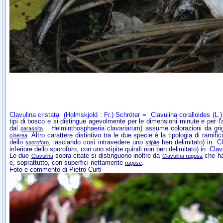
Clavulina cristata
(Holmskjold : Fr.) Schröter
=
Clavulina coralloides
(L.)
tipi di bosco e si distingue agevolmente per le dimensioni minute e per l
dal
Helminthosphaeria clavariarum
) assume colorazioni da grig
parassita
. Altro carattere distintivo tra le due specie è la tipologia di ram
cinerea
dello
, lasciando così intravedere uno
ben delimitato) in
C
sporoforo
stipite
inferiore dello sporoforo, con uno stipite quindi non ben delimitato) in
Clav
Le due
sopra citate si distinguono inoltre da
che ha 
Clavulina
Clavulina rugosa
e, soprattutto, con superfici nettamente
.
rugose
Foto e commento di Pietro Curti