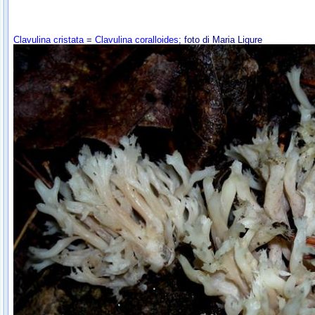
Clavulina cristata
=
Clavulina coralloides
; foto di Maria Ligure