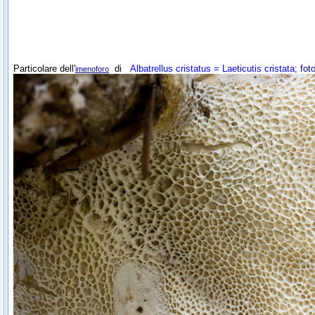
Particolare dell'
di
Albatrellus cristatus = Laeticutis cristata
; fo
imenoforo