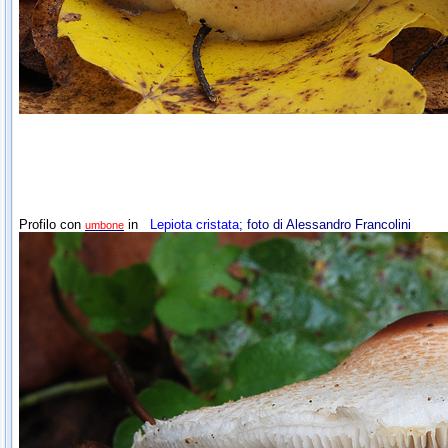
Profilo con
in
Lepiota cristata
; foto di Alessandro Francolini
umbone