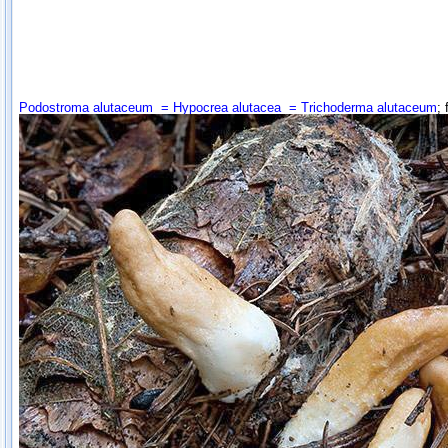
Podostroma alutaceum
= Hypocrea alutacea = Trichoderma alutaceum
; 