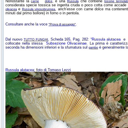
Nonostante la
, è una
che contiene
carne
dolce
Russula
tossine termolabi
considerata specie tossica se ingerita cruda o poco cotta come accade se
e
, anch’esse con carne dolce ma contenenti
olivacea
Russula vinosobrunnea
minuti dal primo bollore) in forno o in pentola.
Consultare anche la voce
.
"Prova di assaggio"
Dal nuovo
, Scheda 165, Pag. 282: “
Russula alutacea
TUTTO FUNGHI
collocate nella stessa
Subsezione Olivaceinae
. La prima è caratterizz
seconda ha dimensioni inferiori e la sfumatura sul
è generalmente la
gambo
Russula alutacea
; f
oto di Tomaso Lezzi