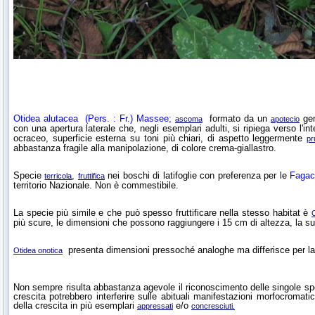
Otidea alutacea
(Pers. : Fr.) Massee
;
formato da un
ge
ascoma
apotecio
con una apertura laterale che, negli esemplari adulti, si ripiega verso l'i
ocraceo, superficie esterna su toni più chiari, di aspetto leggermente
pr
abbastanza fragile alla manipolazione, di colore crema-giallastro.
Specie
,
nei boschi di latifoglie con preferenza per le
Faga
terricola
fruttifica
territorio Nazionale. Non è commestibile.
La specie più simile e che può spesso fruttificare nella stesso habitat è
O
più scure, le dimensioni che possono raggiungere i 15 cm di altezza, la su
presenta dimensioni pressoché analoghe ma differisce per la
Otidea onotica
Non sempre risulta abbastanza agevole il riconoscimento delle singole spe
crescita potrebbero interferire sulle abituali manifestazioni morfocroma
della crescita in più esemplari
e/o
appressati
concresciuti.