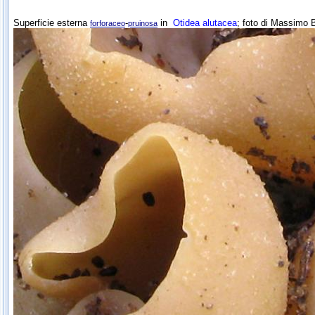
Superficie esterna
-
in
Otidea alutacea
; foto di Massimo B
forforaceo
pruinosa