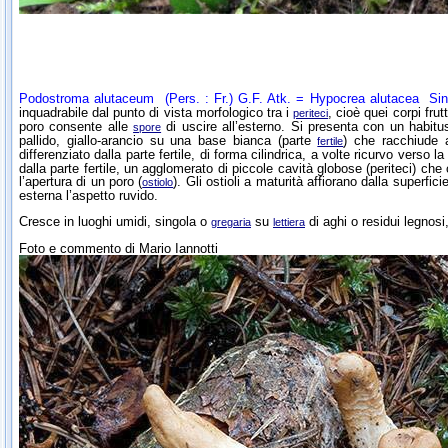
Podostroma alutaceum
(Pers. : Fr.) G.F. Atk. =
Hypocrea alutacea
Sin
inquadrabile dal punto di vista morfologico tra i
, cioè quei corpi fru
periteci
poro consente alle
di uscire all’esterno. Si presenta con un habit
spore
pallido, giallo-arancio su una base bianca (parte
) che racchiude 
fertile
differenziato dalla parte fertile, di forma cilindrica, a volte ricurvo verso 
dalla parte fertile, un agglomerato di piccole cavità globose (periteci) che
l’apertura di un poro (
). Gli ostioli a maturità affiorano dalla superf
ostiolo
esterna l’aspetto ruvido.
Cresce in luoghi umidi, singola o
su
di aghi o residui legnosi,
gregaria
lettiera
Foto e commento di Mario Iannotti