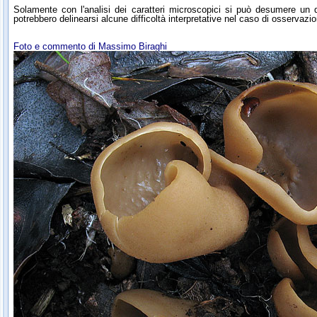
Solamente con l'analisi dei caratteri microscopici si può desumere un
potrebbero delinearsi alcune difficoltà interpretative nel caso di osservazi
Foto e commento di Massimo Biraghi