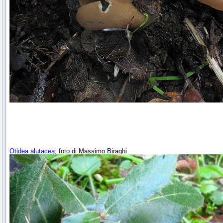
Otidea alutacea
; foto di Massimo Biraghi