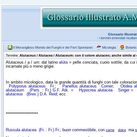
Glossario Illustra
- i termini emendati risulta
Il Meraviglioso Mondo dei Funghi e dei Fiori Spontanei
Micologia
Botanic
Termine:
Alutaceus / Alutacea / Alutaceum: con il colore alutaceo; anche simile al
Alutaceus / a / um: dal latino
alùta
= pelle conciata, cuoio sottile; da cui
incarnate più o meno grigie.
In ambito micologico, data la grande quantità di funghi con tale coloraz
Polyporus alutaceus
Fr.
;
Panellus alutaceus
Corner
;
Otidea a
alutaceum
(Pers. : Fr.) G.F. Atk. =
Hypocrea alutacea
Singer 
alutaceus
(Bres.) D.A. Reid
; ecc.
*********************
Russula alutacea
(Fr. : Fr.) Fr
.
; buon commestibile, con
ma
carne
dolce
t