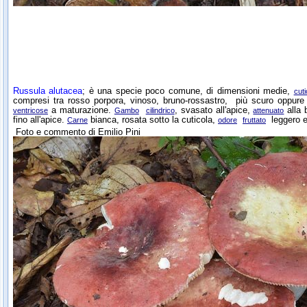
Russula alutacea
;
è una specie poco comune, di dimensioni medie,
cuti
compresi tra rosso porpora, vinoso, bruno-rossastro, più scuro oppur
a maturazione.
, svasato all'apice,
alla 
ventricose
Gambo
cilindrico
attenuato
fino all'apice.
bianca, rosata sotto la cuticola,
leggero
Carne
odore
fruttato
Foto e commento di
Emilio Pini